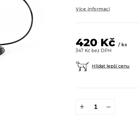
5
hvězdiček.
Více informací
420 Kč
/ ks
347 Kč bez DPH
Hlídat lepší cenu
Měrná
cena:
+
−