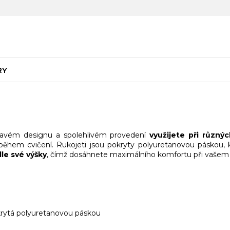
RY
avém designu a spolehlivém provedení
využijete při různýc
během cvičení. Rukojeti jsou pokryty polyuretanovou páskou, 
le své výšky
, čímž dosáhnete maximálního komfortu při vašem 
okrytá polyuretanovou páskou