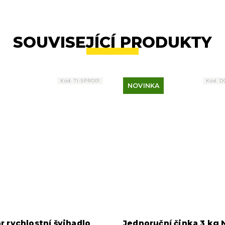
SOUVISEJÍCÍ PRODUKTY
Kód:
TI-SPRO01
Kód:
D
NOVINKA
r rychlostní švihadlo
Jednoruční činka 3 kg 