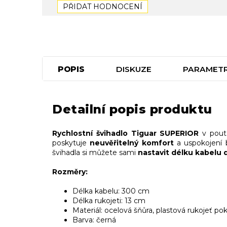
PŘIDAT HODNOCENÍ
POPIS
DISKUZE
PARAMET
Detailní popis produktu
Rychlostní švihadlo Tiguar SUPERIOR
v pout
poskytuje
neuvěřitelný komfort
a uspokojení 
švihadla si můžete sami
nastavit délku kabelu d
Rozměry:
Délka kabelu: 300 cm
Délka rukojeti: 13 cm
Materiál: ocelová šňůra, plastová rukojeť p
Barva: černá