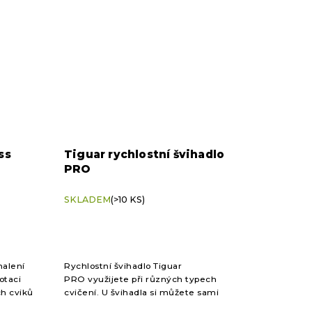
ss
Tiguar rychlostní švihadlo
PRO
SKLADEM
(>10 KS)
nalení
Rychlostní švihadlo Tiguar
otaci
PRO využijete při různých typech
ch cviků
cvičení. U švihadla si můžete sami
nastavit délku kabelu dle své výšky,