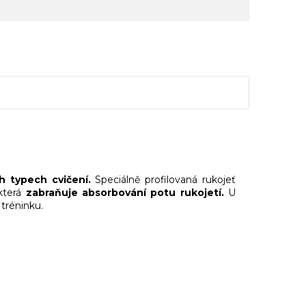
h typech cvičení.
Speciálně profilovaná rukojeť
která
zabraňuje absorbování potu rukojetí.
U
tréninku.