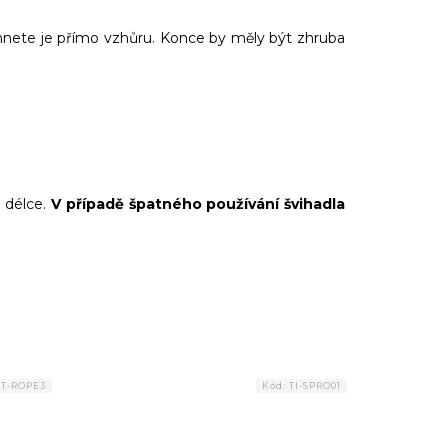
áhnete je přímo vzhůru. Konce by měly být zhruba
 délce.
V případě špatného používání švihadla
ST-ROPE3
Kód:
TI-SPRO01