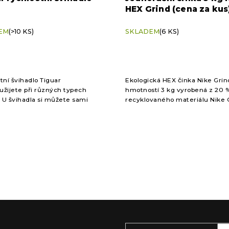
HEX Grind (cena za kus
EM
(>10 KS)
SKLADEM
(6 KS)
tní švihadlo Tiguar
Ekologická HEX činka Nike Grin
žijete při různých typech
hmotností 3 kg vyrobená z 20 
. U švihadla si můžete sami
recyklovaného materiálu Nike 
t délku kabelu dle své výšky,
Odolná, pohodlná a šetrná k po
osáhnete maximálního
u při vašem...