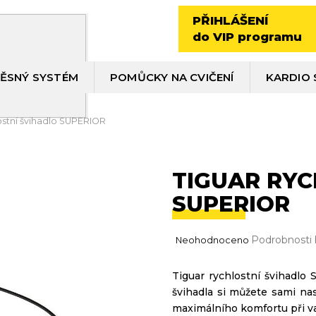
PŘIHLÁŠENÍ
do VIP programu
ĚSNÝ SYSTÉM
POMŮCKY NA CVIČENÍ
KARDIO 
ostní švihadlo SUPERIOR
TIGUAR RYC
SUPERIOR
Průměrné
Podrobnosti
Neohodnoceno
hodnocení
produktu
Tiguar rychlostní švihadlo
je
švihadla si můžete sami na
0,0
z
maximálního komfortu při v