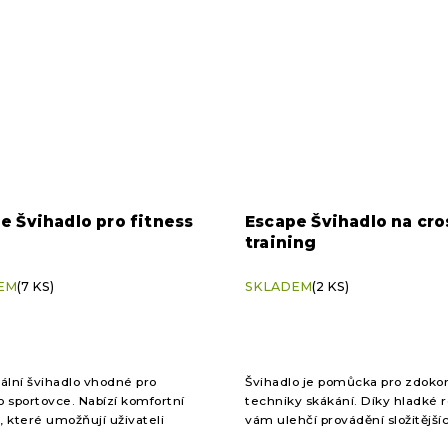
e Švihadlo pro fitness
Escape Švihadlo na cro
training
EM
(7 KS)
SKLADEM
(2 KS)
ální švihadlo vhodné pro
Švihadlo je pomůcka pro zdoko
 sportovce. Nabízí komfortní
techniky skákání. Díky hladké r
i, které umožňují uživateli
vám ulehčí provádění složitější
t plynulý pohyb rukou.
a tím posune vás na nový level.