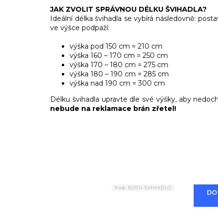
JAK ZVOLIT SPRÁVNOU DÉLKU ŠVIHADLA?
Ideální délka švihadla se vybírá následovně: po
ve výšce podpaží:
výška pod 150 cm = 210 cm
výška 160 – 170 cm = 250 cm
výška 170 – 180 cm = 275 cm
výška 180 – 190 cm = 285 cm
výška nad 190 cm = 300 cm
Délku švihadla upravte dle své výšky, aby nedo
nebude na reklamace brán zřetel!
Kód:
BOSU-SVIHADLO
DO