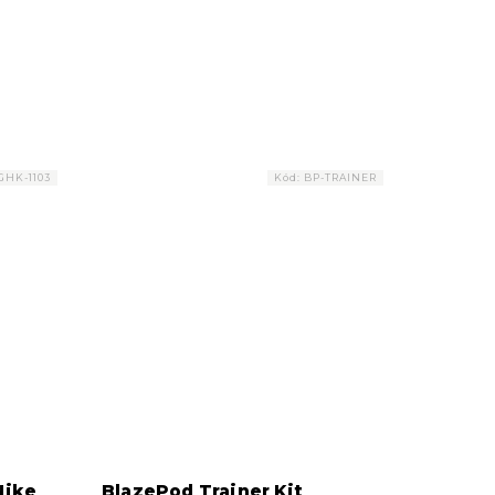
čímž dosáhnete maximálního
komfortu při vašem...
GHK-1103
Kód:
BP-TRAINER
Nike
BlazePod Trainer Kit