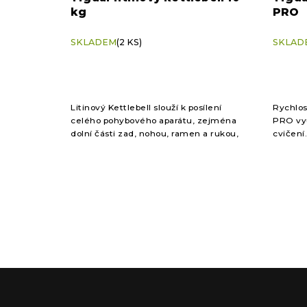
kg
PRO
SKLADEM
(2 KS)
SKLAD
Litinový Kettlebell slouží k posílení
Rychlos
celého pohybového aparátu, zejména
PRO vyu
dolní části zad, nohou, ramen a rukou,
cvičení
takže zapojíte v těle více svalů.
nastavi
čímž d
komfort
Z
á
p
a
t
í