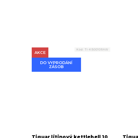
rychlosti.
Kód:
TI-KB0010RAW
AKCE
DO VYPRODÁNÍ
ZÁSOB
Tiguar litinový kettlebell 10
Tigua