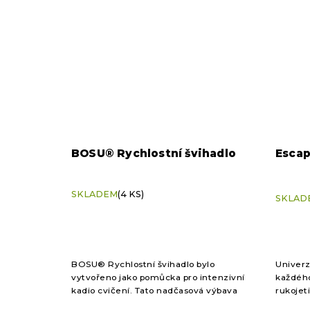
BOSU® Rychlostní švihadlo
Escap
Průměrné
SKLADEM
(4 KS)
hodnocení
SKLAD
produktu
je
5,0
z
5
BOSU® Rychlostní švihadlo bylo
Univerz
hvězdiček.
vytvořeno jako pomůcka pro intenzivní
každého
kadio cvičení. Tato nadčasová výbava
rukojet
vám umožní dosáhnout maximální
provádě