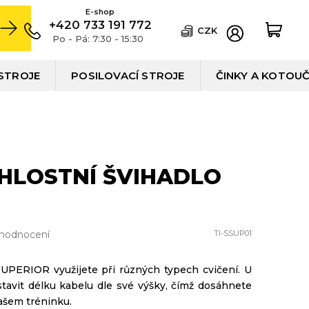
+420 733 191 772
CZK
Po - Pá: 7:30 - 15:30
STROJE
POSILOVACÍ STROJE
ČINKY A KOTOU
HLOSTNÍ ŠVIHADLO
 hodnocení
TI-SSUP01
 SUPERIOR využijete při různých typech cvičení. U
stavit délku kabelu dle své výšky, čímž dosáhnete
ašem tréninku.