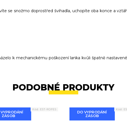
stavíte se snožmo doprostřed švihadla, uchopíte oba konce a vzt
cházelo k mechanickému poškození lanka kvůli špatně nastavené
PODOBNÉ PRODUKTY
Kód:
EST-ROPE5
Kód:
E
 VYPRODÁNÍ
DO VYPRODÁNÍ
ZÁSOB
ZÁSOB