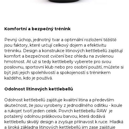
Komfortní a bezpečný trénink
Pevný úchop, jednotný tvar a optimální rozložení těžiště
jsou faktory, které určují celkový dojem a efektivitu
tréninku. Design a konstrukce litinových kettlebellů zajišťují
komfort a bezpečnost cvičení bez ohledu na zvolenou
hmotnost. Ať už si tedy kettlebelly vyberete pro svou
posilovnu, sportovní klub nebo pro osobní použití, můžete si
být jisti jejich spolehlivostí a spokojeností s tréninkem
každého, kdo je používá.
Odolnost litinových kettlebellů
Odolnost kettlebellů zajišťuje kvalitní litina a především
skutečnost, že jsou vyrobeny z jednodílného odlitku - koule
a rukojeť tvoří jeden celek. Povrch kettlebellu RAW je
potažený odolnou práškovou barvou, která dodává
kettlebellu skvělý design a zvyšuje přilnavost k ruce. Hladká
a široká základna litinových kettlebellů jim zase zajišťuje