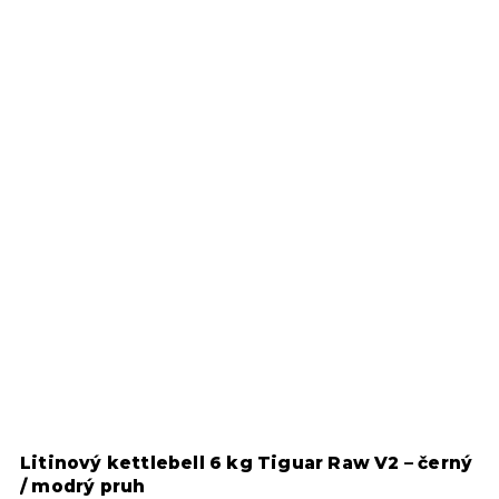
ý
Litinový kettlebell 6 kg Tiguar Raw V2 – černý
L
/ modrý pruh
/