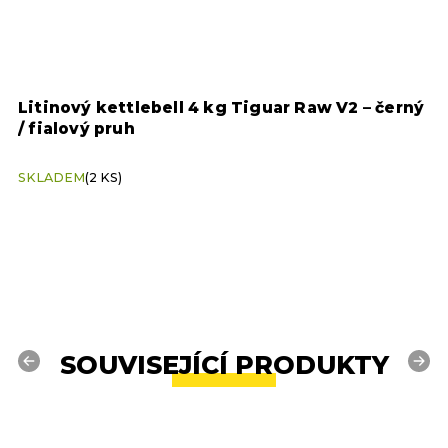
w V2 – černý
Litinový kettlebell 6 kg Tiguar Raw V
/ modrý pruh
SKLADEM
(2 KS)
SOUVISEJÍCÍ PRODUKTY
Previous
Next