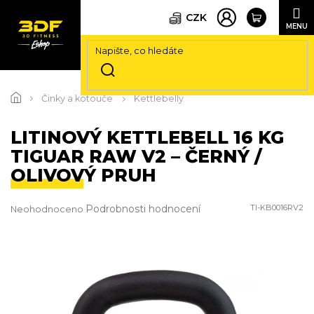
CZK
Přejít
na
Činky a kotouče
Kettlebelly
obsah
LITINOVÝ KETTLEBELL 16 KG
TIGUAR RAW V2 – ČERNÝ /
OLIVOVÝ PRUH
Průměrné
Podrobnosti hodnocení
TI-KB0016RV2
Neohodnoceno
hodnocení
produktu
je
0,0
z
5
hvězdiček.