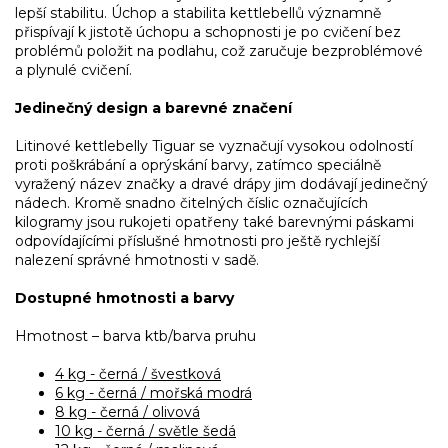
lepší stabilitu. Úchop a stabilita kettlebellů významně
přispívají k jistotě úchopu a schopnosti je po cvičení bez
problémů položit na podlahu, což zaručuje bezproblémové
a plynulé cvičení.
Jedinečný design a barevné značení
Litinové kettlebelly Tiguar se vyznačují vysokou odolností
proti poškrábání a oprýskání barvy, zatímco speciálně
vyražený název značky a dravé drápy jim dodávají jedinečný
nádech. Kromě snadno čitelných číslic označujících
kilogramy jsou rukojeti opatřeny také barevnými páskami
odpovídajícími příslušné hmotnosti pro ještě rychlejší
nalezení správné hmotnosti v sadě.
Dostupné hmotnosti a barvy
Hmotnost – barva ktb/barva pruhu
4 kg - černá / švestková
6 kg - černá / mořská modrá
8 kg - černá / olivová
10 kg - černá / světle šedá