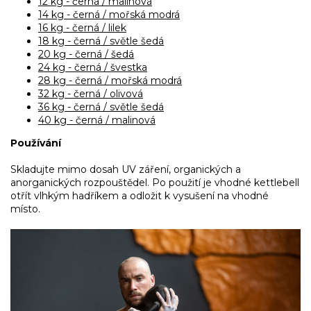
12 kg - černá / malinová
14 kg - černá / mořská modrá
16 kg - černá / lilek
18 kg - černá / světle šedá
20 kg - černá / šedá
24 kg - černá / švestka
28 kg - černá / mořská modrá
32 kg - černá / olivová
36 kg - černá / světle šedá
40 kg - černá / malinová
Používání
Skladujte mimo dosah UV záření, organických a
anorganických rozpouštědel. Po použití je vhodné kettlebell
otřít vlhkým hadříkem a odložit k vysušení na vhodné
místo.