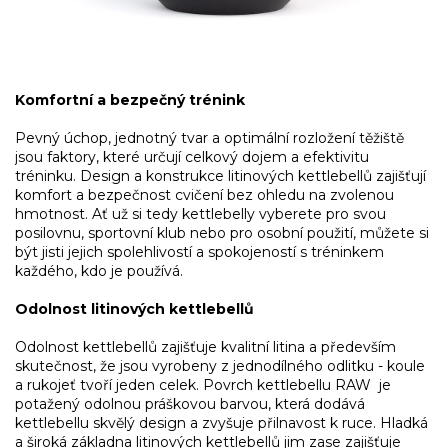
Komfortní a bezpečný trénink
Pevný úchop, jednotný tvar a optimální rozložení těžiště
jsou faktory, které určují celkový dojem a efektivitu
tréninku. Design a konstrukce litinových kettlebellů zajišťují
komfort a bezpečnost cvičení bez ohledu na zvolenou
hmotnost. Ať už si tedy kettlebelly vyberete pro svou
posilovnu, sportovní klub nebo pro osobní použití, můžete si
být jisti jejich spolehlivostí a spokojeností s tréninkem
každého, kdo je používá.
Odolnost litinových kettlebellů
Odolnost kettlebellů zajišťuje kvalitní litina a především
skutečnost, že jsou vyrobeny z jednodílného odlitku - koule
a rukojeť tvoří jeden celek. Povrch kettlebellu RAW je
potažený odolnou práškovou barvou, která dodává
kettlebellu skvělý design a zvyšuje přilnavost k ruce. Hladká
a široká základna litinových kettlebellů jim zase zajišťuje