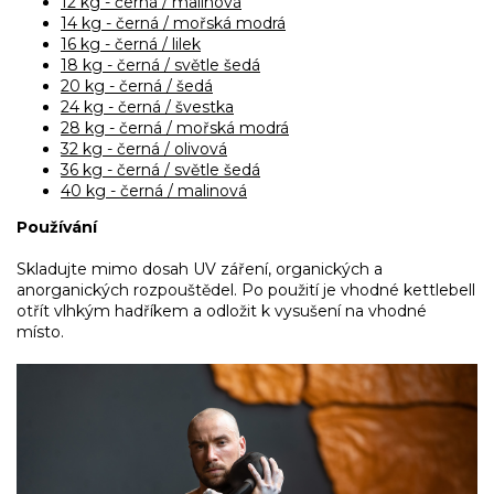
12 kg - černá / malinová
14 kg - černá / mořská modrá
16 kg - černá / lilek
18 kg - černá / světle šedá
20 kg - černá / šedá
24 kg - černá / švestka
28 kg - černá / mořská modrá
32 kg - černá / olivová
36 kg - černá / světle šedá
40 kg - černá / malinová
Používání
Skladujte mimo dosah UV záření, organických a
anorganických rozpouštědel. Po použití je vhodné kettlebell
otřít vlhkým hadříkem a odložit k vysušení na vhodné
místo.