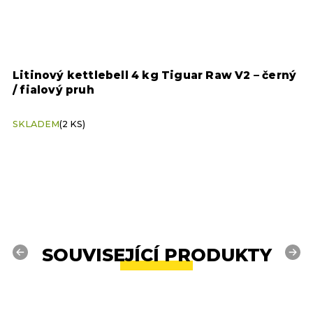
Litinový kettlebell 4 kg Tiguar Raw V2 – černý
L
/ fialový pruh
/
SKLADEM
(2 KS)
S
SOUVISEJÍCÍ PRODUKTY
Previous
Next