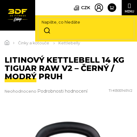
CZK
Přejít
na
Činky a kotouče
Kettlebelly
obsah
LITINOVÝ KETTLEBELL 14 KG
TIGUAR RAW V2 – ČERNÝ /
MODRÝ PRUH
Průměrné
Podrobnosti hodnocení
TI-KB0014RV2
Neohodnoceno
hodnocení
produktu
je
0,0
z
5
hvězdiček.