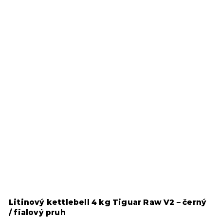
kg Tiguar Raw V2 – černý
Litinový kettlebell 6 kg 
/ modrý pruh