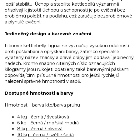
lepší stabilitu. Úchop a stabilita kettlebellů významně
přispívají k jistotě úchopu a schopnosti je po cvičení bez
problémů položit na podlahu, což zaručuje bezproblémové
a plynulé cvičení.
Jedinečný design a barevné značení
Litinové kettlebelly Tiguar se vyznačují vysokou odolností
proti poškrábání a oprýskání barvy, zatímco speciálně
vyražený název značky a dravé drápy jim dodávají jedinečný
nádech. Kromě snadno čitelných číslic označujících
kilogramy jsou rukojeti opatřeny také barevnými páskami
odpovídajícími příslušné hmotnosti pro ještě rychlejší
nalezení správné hmotnosti v sadě.
Dostupné hmotnosti a barvy
Hmotnost – barva ktb/barva pruhu
4 kg - černá / švestková
6 kg - černá / mořská modrá
8 kg - černá / olivová
10 kg - černá / světle šedá