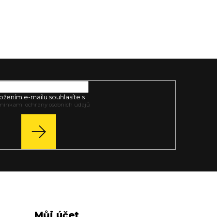
ožením e-mailu souhlasíte s
mínkami ochrany osobních údajů
PŘIHLÁSIT
SE
Můj účet