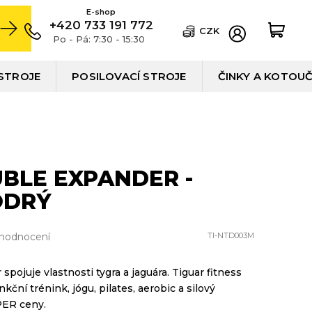
+420 733 191 772
CZK
Po - Pá: 7:30 - 15:30
STROJE
POSILOVACÍ STROJE
ČINKY A KOTOU
BLE EXPANDER -
ODRÝ
 hodnocení
TI-NTD003M
spojuje vlastnosti tygra a jaguára. Tiguar fitness
ční trénink, jógu, pilates, aerobic a silový
PER ceny.