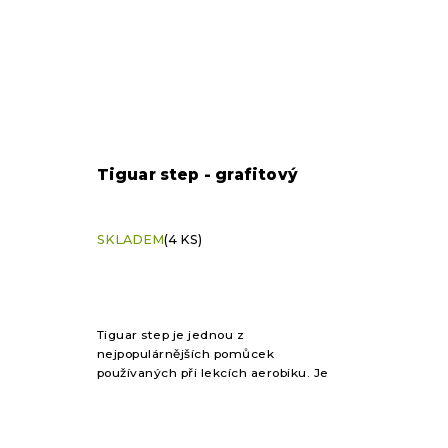
Tiguar step - grafitový
SKLADEM
(4 KS)
Tiguar step je jednou z
nejpopulárnějších pomůcek
používaných při lekcích aerobiku. Je
skvělým pomocníkem na posílení
svalstva dolních končetin.