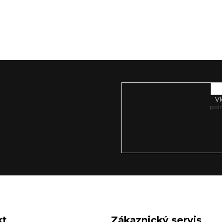
Vl
pod
o nových produktech na našem e-
kt
Zákaznický servis