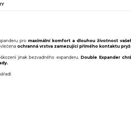
RY
xpanderu pro
maximální komfort a dlouhou životnost vašeh
avlečena
ochranná vrstva zamezující přímého kontaktu pry
poškození jinak bezvadného expanderu.
Double Expander chrá
ady.
ářadí.