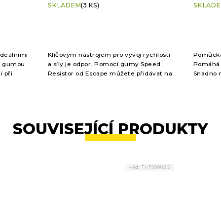
SKLADEM
(3 KS)
SKLAD
hodnocení
hodnoc
produktu
produkt
je
je
5,0
5,0
z
z
5
5
ideálními
Klíčovým nástrojem pro vývoj rychlosti
Pomůcka 
hvězdiček.
hvězdič
cí gumou.
a síly je odpor. Pomocí gumy Speed
Pomáhá a
í při
Resistor od Escape můžete přidávat na
Snadno n
svých trénincích zátěž/odpor, dle vaší
gumovým
potřeby.
neroluje
SOUVISEJÍCÍ PRODUKTY
Kód:
TI-TS0002G