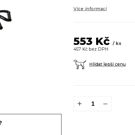
5
hvězdiček.
Více informací
553 Kč
/ ks
457 Kč bez DPH
Hlídat lepší cenu
Měrná
cena:
+
−
?