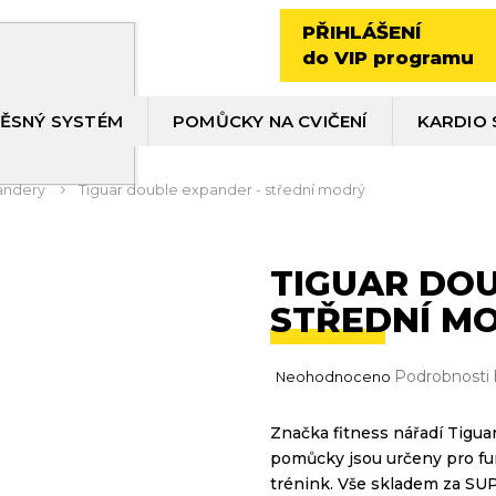
PŘIHLÁŠENÍ
do VIP programu
ĚSNÝ SYSTÉM
POMŮCKY NA CVIČENÍ
KARDIO 
andery
Tiguar double expander - střední modrý
TIGUAR DOU
STŘEDNÍ M
Průměrné
Podrobnosti
Neohodnoceno
hodnocení
produktu
Značka fitness nářadí Tiguar 
je
pomůcky jsou určeny pro funk
0,0
z
trénink. Vše skladem za SU