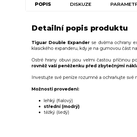
POPIS
DISKUZE
PARAMET
Detailní popis produktu
Tiguar Double Expander
se
dvěma ochrany e
klasického expanderu, kdy je na gumovou část n
Ostré hrany obuvi jsou velmi častou příčinou 
rovněž vaší peněženku před zbytečnými nákl
Investujte své peníze rozumně a ochraňujte své n
Možnosti provedení:
lehký (fialový)
střední (modrý)
těžký (šedý)