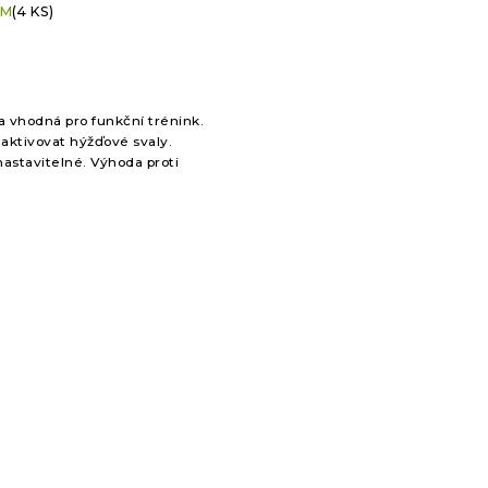
EM
(4 KS)
ení
u
vhodná pro funkční trénink.
ek.
ktivovat hýžďové svaly.
astavitelné. Výhoda proti
 bandům je to, že se
.