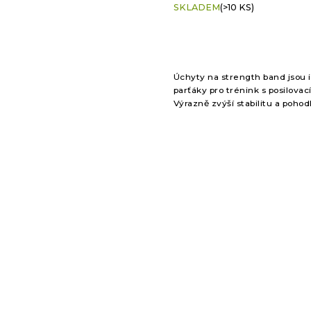
SKLADEM
(>10 KS)
hodnocení
produktu
je
5,0
z
5
Úchyty na strength band jsou 
hvězdiček.
parťáky pro trénink s posilova
Výrazně zvýší stabilitu a pohodl
cvičení.