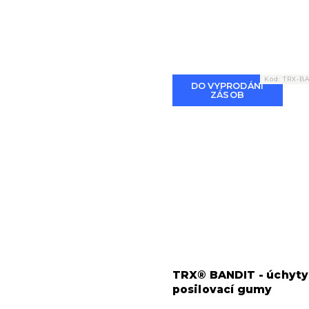
Kód:
TRX-BA
DO VYPRODÁNÍ
ZÁSOB
TRX® BANDIT - úchyty
posilovací gumy
Průměrné