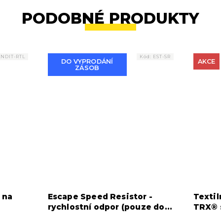
PODOBNÉ PRODUKTY
NDIT-RTL
Kód:
EST-SR
DO VYPRODÁNÍ
AKCE
ZÁSOB
 na
Escape Speed Resistor -
Textil
rychlostní odpor (pouze do
TRX® 
vyprodání zásob)
délkou
Průměrné
Průměr