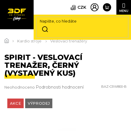
CZK
Přejít
na
Kardio stroje
Veslovací trenažéry
obsah
SPIRIT - VESLOVACÍ
TRENAŽER, ČERNÝ
(VYSTAVENÝ KUS)
Průměrné
Podrobnosti hodnocení
BAZ-CRW800-B
Neohodnoceno
hodnocení
produktu
je
AKCE
VÝPRODEJ
0,0
z
5
hvězdiček.