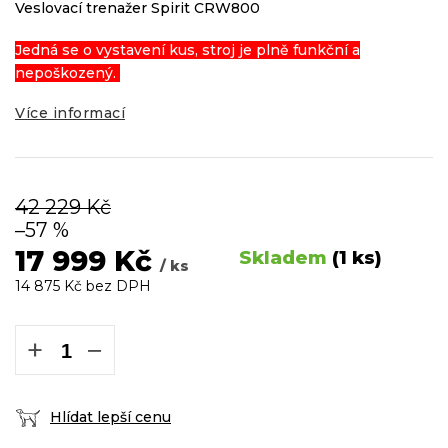
Veslovací trenažer Spirit CRW800
Jedná se o vystavení kus, stroj je plně funkční a
nepoškozený.
Více informací
42 229 Kč
–57 %
17 999 Kč
Skladem
(1 ks)
/ ks
14 875 Kč bez DPH
Měrná
cena:
+
−
Hlídat lepší cenu