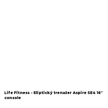
Life Fitness - Eliptický trenažer Aspire SE4 16"
S
console
g