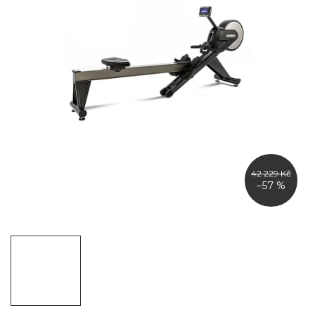
42 229 Kč
–57 %