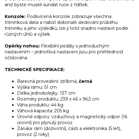
aniž byste museli sundat ruce z řídítek.
Konzole:
Podsvícená konzole zobrazuje všechna
tréninková data a nabízí dokonalé sledování průběhu
tréninku a jeho výsledků, lze ji totiž snadno nastavit podle
různých úhlů a výšek.
Opěrky nohou:
Flexibilní pedály s jednoduchým
nastavením – jednotlivá nastavení jsou pro přehlednost
očíslována.
TECHNICKÉ SPECIFIKACE:
Barevná provedení:
stříbrná,
černá
Výška rámu: 51 cm
Délka jednokolejky: 137 cm
Rozměry produktu: 239 x 46 x 96,5 cm
Váha produktu: 44 kg
Váhová kapacita: 205 kg
Úrovně odporu: vzduchový a magnetický odpor (16
úrovní) pro plynulý provoz
Záruka: rám (doživotní), části a elektronika (5 let),
provoz (2 roky)