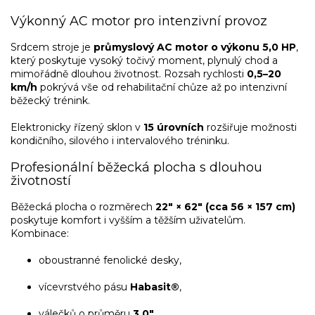
Výkonný AC motor pro intenzivní provoz
Srdcem stroje je
průmyslový AC motor o výkonu 5,0 HP
,
který poskytuje vysoký točivý moment, plynulý chod a
mimořádně dlouhou životnost. Rozsah rychlosti
0,5–20
km/h
pokrývá vše od rehabilitační chůze až po intenzivní
běžecký trénink.
Elektronicky řízený sklon v
15 úrovních
rozšiřuje možnosti
kondičního, silového i intervalového tréninku.
Profesionální běžecká plocha s dlouhou
životností
Běžecká plocha o rozměrech
22″ × 62″ (cca 56 × 157 cm)
poskytuje komfort i vyšším a těžším uživatelům.
Kombinace:
oboustranné fenolické desky,
vícevrstvého pásu
Habasit®
,
válečků o průměru
3,0″
,