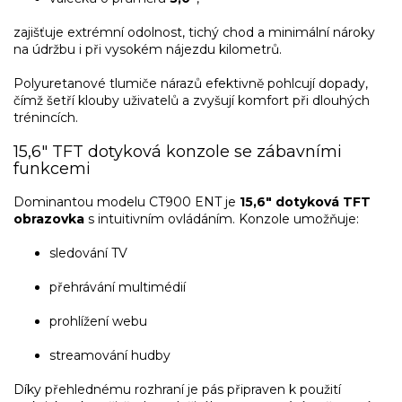
zajišťuje extrémní odolnost, tichý chod a minimální nároky
na údržbu i při vysokém nájezdu kilometrů.
Polyuretanové tlumiče nárazů efektivně pohlcují dopady,
čímž šetří klouby uživatelů a zvyšují komfort při dlouhých
trénincích.
15,6″ TFT dotyková konzole se zábavními
funkcemi
Dominantou modelu CT900 ENT je
15,6″ dotyková TFT
obrazovka
s intuitivním ovládáním. Konzole umožňuje:
sledování TV
přehrávání multimédií
prohlížení webu
streamování hudby
Díky přehlednému rozhraní je pás připraven k použití