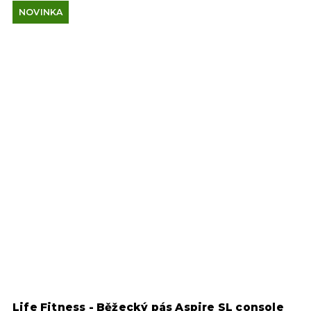
NOVINKA
Life Fitness - Běžecký pás Aspire SL console
S