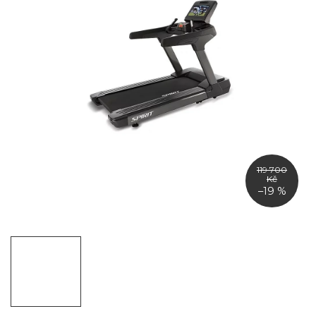
119 700
Kč
–19 %