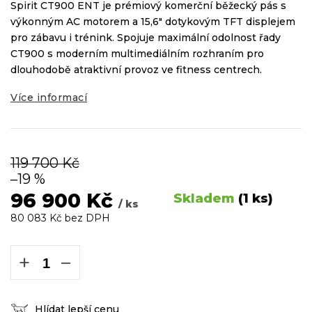
Spirit CT900 ENT je prémiový komerční běžecký pás s
výkonným AC motorem a 15,6″ dotykovým TFT displejem
pro zábavu i trénink. Spojuje maximální odolnost řady
CT900 s moderním multimediálním rozhraním pro
dlouhodobě atraktivní provoz ve fitness centrech.
Více informací
119 700 Kč
–19 %
96 900 Kč
Skladem
(1 ks)
/ ks
80 083 Kč bez DPH
Měrná
cena:
+
−
Hlídat lepší cenu