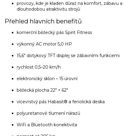
provozy, kde je kladen důraz na komfort, zábavu a
dlouhodobou atraktivitu strojů
Přehled hlavních benefitů
komerční běžecký pás Spirit Fitness
výkonný AC motor 5,0 HP
15,6″ dotykový TFT displej se zábavními funkcemi
rychlost 0,5–20 km/h
elektronický sklon – 15 úrovní
běžecká plocha 22″ × 62″
vícevrstvý pás Habasit® a fenolická deska
polyuretanové tlumení nárazů
WiFi a Bluetooth konektivita