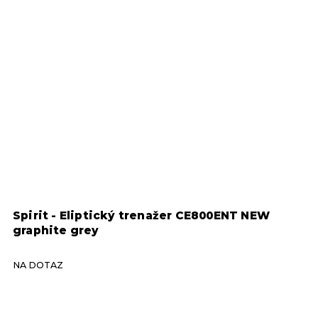
T NEW
Eliptický trenažer Life Fitness E3, GO 
SKLADEM ZA 5-7 TÝDNŮ