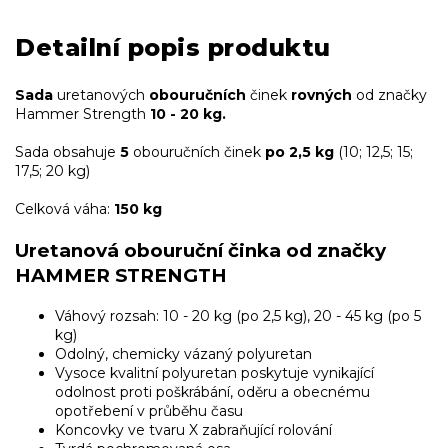
Detailní popis produktu
Sada
uretanových
obouručních
činek
rovných
od značky
Hammer Strength
10 - 20 kg.
Sada obsahuje
5
obouručních činek
po 2,5 kg
(10; 12,5; 15;
17,5; 20 kg)
Celková váha:
150 kg
Uretanová obouruční činka od značky
HAMMER STRENGTH
Váhový rozsah: 10 - 20 kg (po 2,5 kg), 20 - 45 kg (po 5
kg)
Odolný, chemicky vázaný polyuretan
Vysoce kvalitní polyuretan poskytuje vynikající
odolnost proti poškrábání, oděru a obecnému
opotřebení v průběhu času
Koncovky ve tvaru X zabraňující rolování