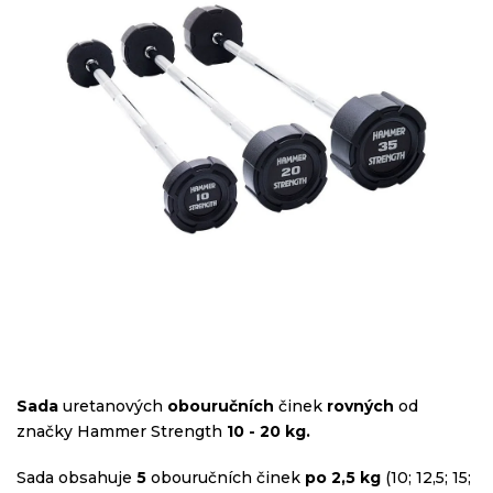
hvězdiček.
Sada
uretanových
obouručních
činek
rovných
od
značky Hammer Strength
10 - 20 kg.
Sada obsahuje
5
obouručních činek
po 2,5 kg
(10; 12,5; 15;