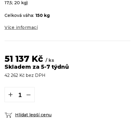
17,5; 20 kg)
Celková váha:
150 kg
Více informací
51 137 Kč
/ ks
Skladem za 5-7 týdnů
42 262 Kč bez DPH
Měrná
cena:
+
−
Hlídat lepší cenu