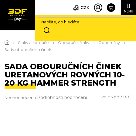
CZK
Přejít
na
Činky a kotouče
Obouruční činky
Obouručky
obsah
Sady obouručních činek
SADA OBOURUČNÍCH ČINEK
URETANOVÝCH ROVNÝCH 10-
20 KG HAMMER STRENGTH
Průměrné
Podrobnosti hodnocení
PH-HS-BB-3100-01
Neohodnoceno
hodnocení
produktu
je
0,0
z
5