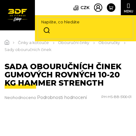
CZK
Přejít
na
Činky a kotouče
Obouruční činky
Obouručky
obsah
Sady obouručních činek
SADA OBOURUČNÍCH ČINEK
GUMOVÝCH ROVNÝCH 10-20
KG HAMMER STRENGTH
Průměrné
Podrobnosti hodnocení
PH-HS-BB-5100-01
Neohodnoceno
hodnocení
produktu
je
0,0
z
5