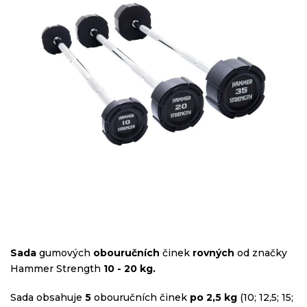
hvězdiček.
Sada
gumových
obouručních
činek
rovných
od značky
Hammer Strength
10 - 20 kg.
Sada obsahuje
5
obouručních činek
po 2,5 kg
(10; 12,5; 15;