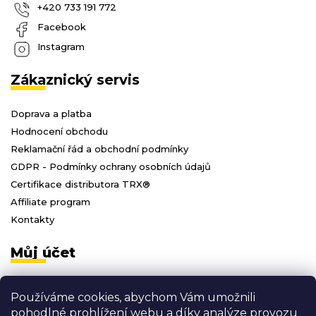
+420 733 191 772
Facebook
Instagram
Zákaznický servis
Doprava a platba
Hodnocení obchodu
Reklamační řád a obchodní podmínky
GDPR - Podmínky ochrany osobních údajů
Certifikace distributora TRX®
Affiliate program
Kontakty
Můj účet
Přihlásit se
Používáme cookies, abychom Vám umožnili
Registrace
pohodlné prohlížení webu a díky analýze provozu