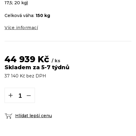
17,5; 20 kg)
Celková váha:
150 kg
Více informací
44 939 Kč
/ ks
Skladem za 5-7 týdnů
37 140 Kč bez DPH
Měrná
cena:
+
−
Hlídat lepší cenu