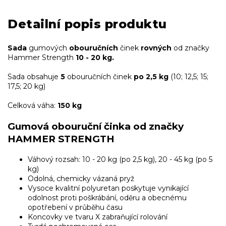
Detailní popis produktu
Sada
gumových
obouručních
činek
rovných
od značky
Hammer Strength
10 - 20 kg.
Sada obsahuje
5
obouručních činek
po 2,5 kg
(10; 12,5; 15;
17,5; 20 kg)
Celková váha:
150 kg
Gumová obouruční činka od značky
HAMMER STRENGTH
Váhový rozsah: 10 - 20 kg (po 2,5 kg), 20 - 45 kg (po 5
kg)
Odolná, chemicky vázaná pryž
Vysoce kvalitní polyuretan poskytuje vynikající
odolnost proti poškrábání, oděru a obecnému
opotřebení v průběhu času
Koncovky ve tvaru X zabraňující rolování