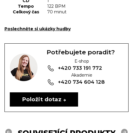
CD
1
Tempo
122 BPM
Celkový čas
70 minut
Poslechněte si ukázky hudby
Potřebujete poradit?
E-shop
+420 733 191 772
Akademie
+420 734 604 128
Položit dotaz
SOUVISEJÍCÍ PRODUKTY
Previous
Next