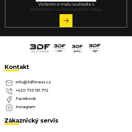
Vložením e-mailu souhlasíte s
podmínkami ochrany osobních údajů
PŘIHLÁSIT
SE
Kontakt
info
@
3dfitness.cz
+420 733 191 772
Facebook
Instagram
Zákaznický servis