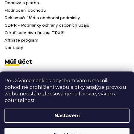
Doprava a platba
Hodnocení obchodu
Reklamační řád a obchodní podmínky
GDPR - Podmínky ochrany osobních údajů
Certifikace distributora TRX®
Affiliate program
Kontakty
Můj účet
Přihlásit se
Používáme cookies, abychom Vám umožnili
Registrace
pohodlné prohlížení webu a díky analýze provozu
Moje objednávky
webu neustále zlepšovali jeho funkce, výkon a
Odhlásit se
použitelnost.
Nastavení
Vytvořil Shoptet
Copyright 2026
3D FITNESS
. Všechna práva vyhrazena.