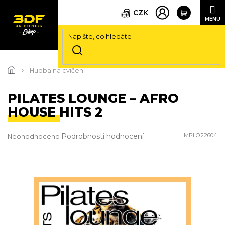
CZK
Přejít
na
Hudba na cvičení
obsah
PILATES LOUNGE – AFRO
HOUSE HITS 2
Průměrné
Podrobnosti hodnocení
MPLO22604
Neohodnoceno
hodnocení
produktu
je
0,0
z
5
hvězdiček.