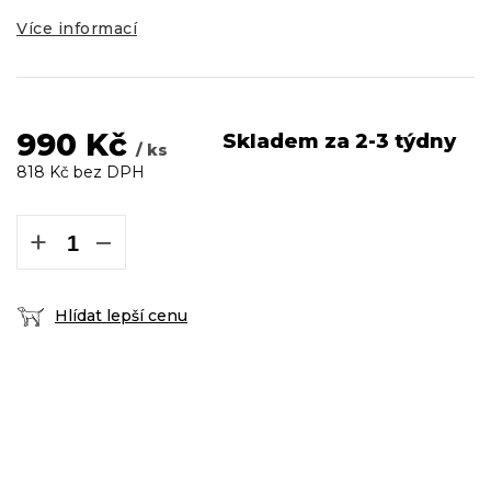
Více informací
990 Kč
Skladem za 2-3 týdny
/ ks
818 Kč bez DPH
Měrná
cena:
+
−
Hlídat lepší cenu
DOPRAVA ZDARMA
podmínky zde