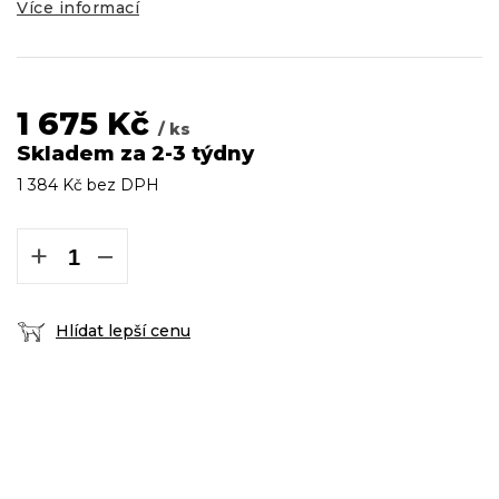
Více informací
1 675 Kč
/ ks
Skladem za 2-3 týdny
1 384 Kč bez DPH
Měrná
cena:
+
−
Hlídat lepší cenu
DOPRAVA ZDARMA
podmínky zde