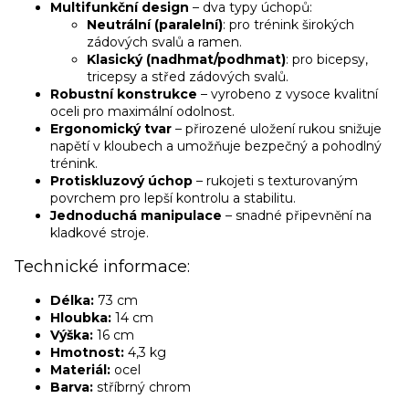
Multifunkční design
– dva typy úchopů:
Neutrální (paralelní)
: pro trénink širokých
zádových svalů a ramen.
Klasický (nadhmat/podhmat)
: pro bicepsy,
tricepsy a střed zádových svalů.
Robustní konstrukce
– vyrobeno z vysoce kvalitní
oceli pro maximální odolnost.
Ergonomický tvar
– přirozené uložení rukou snižuje
napětí v kloubech a umožňuje bezpečný a pohodlný
trénink.
Protiskluzový úchop
– rukojeti s texturovaným
povrchem pro lepší kontrolu a stabilitu.
Jednoduchá manipulace
– snadné připevnění na
kladkové stroje.
Technické informace:
Délka:
73 cm
Hloubka:
14 cm
Výška:
16 cm
Hmotnost:
4,3 kg
Materiál:
ocel
Barva:
stříbrný chrom