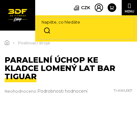
CZK
Přejít
na
Posilovací stroje
obsah
PARALELNÍ ÚCHOP KE
KLADCE LOMENÝ LAT BAR
TIGUAR
Průměrné
Podrobnosti hodnocení
TI-AWU007
Neohodnoceno
hodnocení
produktu
je
0,0
z
5
hvězdiček.