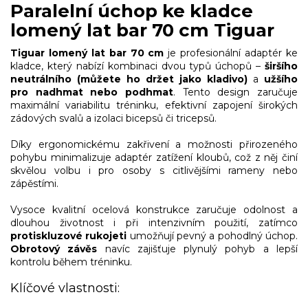
Paralelní úchop ke kladce
lomený lat bar 70 cm Tiguar
Tiguar lomený lat bar 70 cm
je profesionální adaptér ke
kladce, který nabízí kombinaci dvou typů úchopů –
širšího
neutrálního (můžete ho držet jako kladivo)
a
užšího
pro nadhmat nebo podhmat
. Tento design zaručuje
maximální variabilitu tréninku, efektivní zapojení širokých
zádových svalů a izolaci bicepsů či tricepsů.
Díky ergonomickému zakřivení a možnosti přirozeného
pohybu minimalizuje adaptér zatížení kloubů, což z něj činí
skvělou volbu i pro osoby s citlivějšími rameny nebo
zápěstími.
Vysoce kvalitní ocelová konstrukce zaručuje odolnost a
dlouhou životnost i při intenzivním použití, zatímco
protiskluzové rukojeti
umožňují pevný a pohodlný úchop.
Obrotový závěs
navíc zajišťuje plynulý pohyb a lepší
kontrolu během tréninku.
Klíčové vlastnosti: