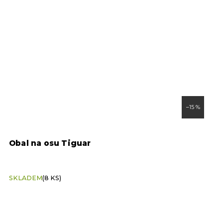
–15 %
r
Obal na osu Tiguar
A
SKLADEM
(8 KS)
S