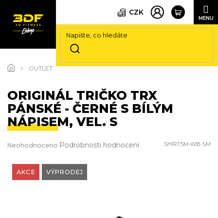
CZK
Přejít
na
OUTLET
obsah
ORIGINÁL TRIČKO TRX
PÁNSKÉ - ČERNÉ S BÍLÝM
NÁPISEM, VEL. S
Průměrné
Podrobnosti hodnocení
SHIRT5M-WB-SM
Neohodnoceno
hodnocení
produktu
je
AKCE
VÝPRODEJ
0,0
z
5
hvězdiček.