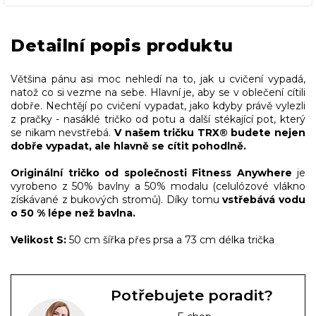
Detailní popis produktu
Většina pánu asi moc nehledí na to, jak u cvičení vypadá,
natož co si vezme na sebe. Hlavní je, aby se v oblečení cítili
dobře. Nechtějí po cvičení vypadat, jako kdyby právě vylezli
z pračky - nasáklé tričko od potu a další stékající pot, který
se nikam nevstřebá.
V našem tričku TRX® budete nejen
dobře vypadat, ale hlavně se cítit pohodlně.
Originální tričko od společnosti Fitness Anywhere
je
vyrobeno z 50% bavlny a 50% modalu (celulózové vlákno
získávané z bukových stromů). Díky tomu
vstřebává vodu
o 50 % lépe než bavlna.
Velikost S:
50 cm šířka přes prsa a 73 cm délka trička
Potřebujete poradit?