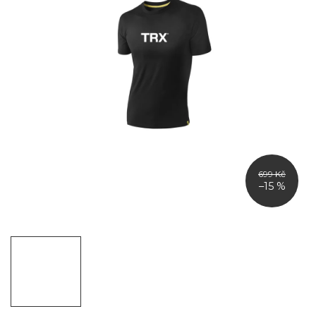
699 Kč
–15 %