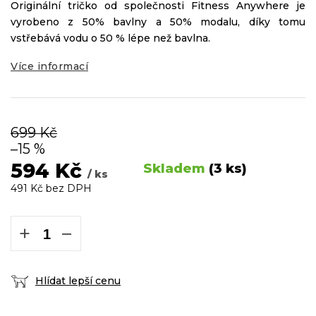
Originální tričko od společnosti Fitness Anywhere je
vyrobeno z 50% bavlny a 50% modalu, díky tomu
vstřebává vodu o 50 % lépe než bavlna.
Více informací
699 Kč
–15 %
594 Kč
Skladem
(3 ks)
/ ks
491 Kč bez DPH
Měrná
cena:
+
−
Hlídat lepší cenu