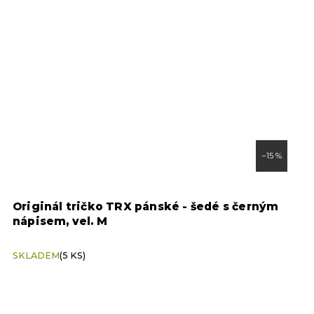
–15 %
UR
Originál tričko TRX pánské - šedé s černým
O
nápisem, vel. M
B
SKLADEM
(5 KS)
S