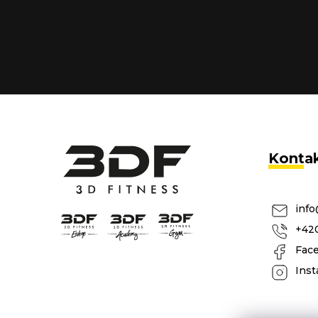
Vložte svůj e-mail a my vám budeme zasílat informace 
shopu.
Konta
info
+420
Fac
Inst