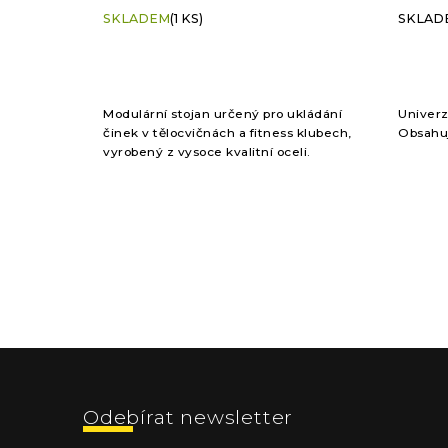
SKLADEM
(1 KS)
SKLADE
Modulární stojan určený pro ukládání
Univerz
činek v tělocvičnách a fitness klubech,
Obsahuj
vyrobený z vysoce kvalitní oceli.
Kaskádovitý design rámu a modulární
konstrukce zajišťují úsporu...
Z
á
p
a
t
í
Odebírat newsletter