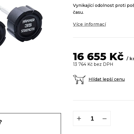
Vynikající odolnost proti 
z
5
času.
hvězdiček.
Více informací
16 655 Kč
/ k
13 764 Kč bez DPH
Hlídat lepší cenu
Měrná
cena:
+
−
?