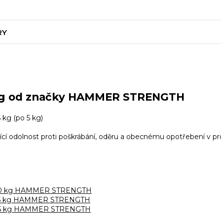
RY
 kg od značky HAMMER STRENGTH
5 kg (po 5 kg)
ající odolnost proti poškrábání, oděru a obecnému opotřebení v p
0-20 kg HAMMER STRENGTH
5-45 kg HAMMER STRENGTH
0-45 kg HAMMER STRENGTH