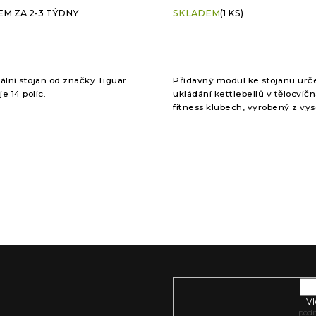
M ZA 2-3 TÝDNY
SKLADEM
(1 KS)
ální stojan od značky Tiguar.
Přídavný modul ke stojanu urč
e 14 polic.
ukládání kettlebellů v tělocvič
fitness klubech, vyrobený z vy
kvalitní oceli. Moduly lze snadn
vzájemně kombinovat, čímž se z
Vl
pod