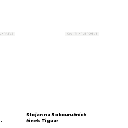
PLKRASV3
Kód:
TI-XPLBR005V3
Stojan na 5 obouručních
činek Tiguar