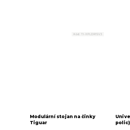
Kód:
TI-XPLDR1SV3
Modulární stojan na činky
Unive
Tiguar
polic