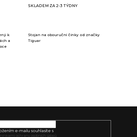
SKLADEM ZA 2-3 TÝDNY
ený k
Stojan na obouruční činky od značky
nách a
Tiguar
soce
o
větší...
ožením e-mailu souhlasíte s
mínkami ochrany osobních údajů