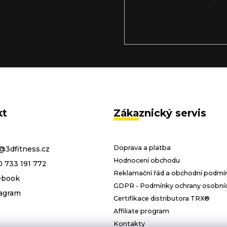
o nových produktech na našem e-
kt
Zákaznický servis
Doprava a platba
@
3dfitness.cz
Hodnocení obchodu
 733 191 772
Reklamační řád a obchodní podmí
ebook
GDPR - Podmínky ochrany osobníc
agram
Certifikace distributora TRX®
Affiliate program
Kontakty