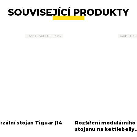
SOUVISEJÍCÍ PRODUKTY
Kód:
TI-SXPLUR014V3
Kód:
TI-X
rzální stojan Tiguar (14
Rozšíření modulárního
)
stojanu na kettlebelly
Tiguar