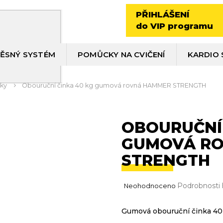
PŘIHLÁŠENÍ
do VIP programu
ĚSNÝ SYSTÉM
POMŮCKY NA CVIČENÍ
KARDIO 
ky
Obouruční činka 40 kg gumová rovná HAMMER STRENGTH
OBOURUČNÍ 
GUMOVÁ R
STRENGTH
Průměrné
Podrobnosti
Neohodnoceno
hodnocení
produktu
Gumová obouruční činka 40
je
0,0