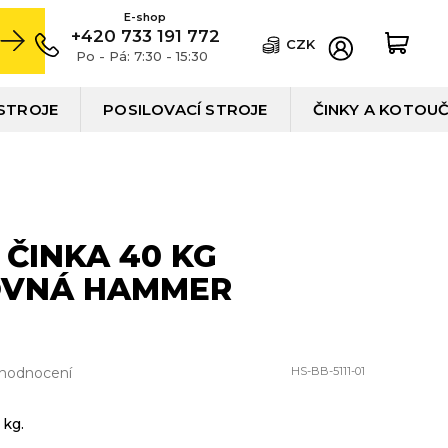
+420 733 191 772
CZK
Po - Pá: 7:30 - 15:30
STROJE
POSILOVACÍ STROJE
ČINKY A KOTOU
ČINKA 40 KG
OVNÁ HAMMER
 hodnocení
HS-BB-5111-01
 kg.