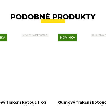
PODOBNÉ PRODUKTY
Kód:
TI-WBRF00100
Kód:
TI-W
NKA
NOVINKA
ý frakční kotouč 1 kg
Gumový frakční kotouč