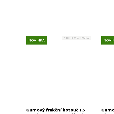
Kód:
TI-WBRF00150
NOVINKA
NOVI
Gumový frakční kotouč 1,5
Gumov