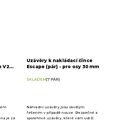
Uzávěry k nakládací čince
m V2
Escape (pár) - pro osy 30 mm
SKLADEM
(7 PÁR)
ovém
Náhradní uzávěry jsou skvělým
řešením v případě nouze. Bezpečné a
a je za
spolehlivé uzávěry, které vám udrží
závaží na posilovacích tyčích.