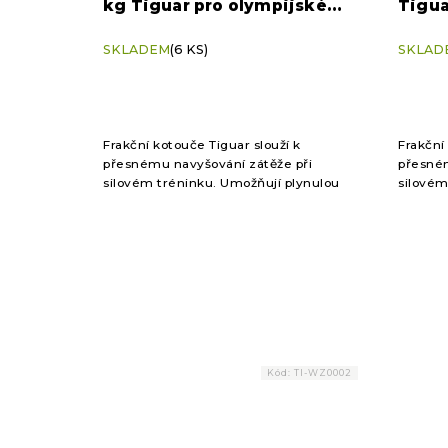
kg Tiguar pro olympijské
Tigua
osy
SKLADEM
(6 KS)
SKLAD
Frakční kotouče Tiguar slouží k
Frakční
přesnému navyšování zátěže při
přesném
silovém tréninku. Umožňují plynulou
silovém
progresi bez narušení techniky, což
progres
ocení začátečníci i pokročilí. Ideální...
ocení za
Kód:
TI-WZ0002