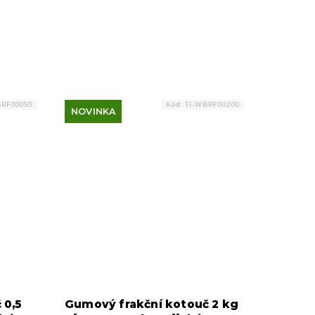
BRF00050
Kód:
TI-WBRF00200
NOVINKA
 0,5
Gumový frakční kotouč 2 kg