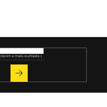
ožením e-mailu souhlasíte s
mínkami ochrany osobních údajů
PŘIHLÁSIT
SE