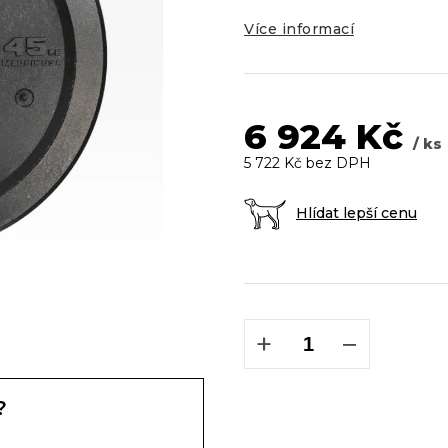
5
hvězdiček.
Více informací
6 924 Kč
/ ks
5 722 Kč bez DPH
Hlídat lepší cenu
Měrná
cena:
+
−
?