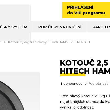
PŘIHLÁŠENÍ
do VIP programu
ĚSNÝ SYSTÉM
POMŮCKY NA CVIČENÍ
KARDIO 
r
Kotouč 2,5 kg tréninkový HiTech HAMMER STRENGTH
KOTOUČ 2,5
HITECH HA
Průměrné
Podrobnosti
Neohodnoceno
hodnocení
produktu
Tréninkový kotouč 2,5 kg Hi
je
nejpřísnějších standardů kva
0,0
z
vynikající odolnost.