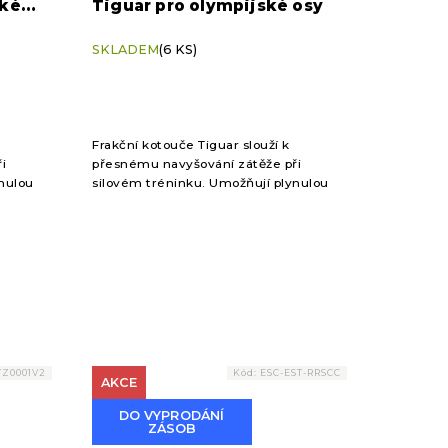
ské
Tiguar pro olympijské osy
SKLADEM
(6 KS)
Frakční kotouče Tiguar slouží k
i
přesnému navyšování zátěže při
nulou
silovém tréninku. Umožňují plynulou
, což
progresi bez narušení techniky, což
ální...
ocení začátečníci i pokročilí. Ideální...
WZ0001V2
Kód:
ESC-EST-RRSCC
AKCE
DO VYPRODÁNÍ
ZÁSOB