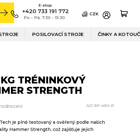
+420 733 191 772
CZK
Po - Pá: 7:30 - 15:30
STROJE
POSILOVACÍ STROJE
ČINKY A KOTOU
 KG TRÉNINKOVÝ
MMER STRENGTH
 hodnocení
ACC-BP-4004-01
Tech je plně testovaný a ověřený podle našich
lity Hammer Strength, což zajišťuje jejich