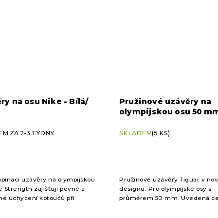
ry na osu Nike - Bílá/
Pružinové uzávěry na
olympijskou osu 50 m
(cena za pár)
M ZA 2-3 TÝDNY
SKLADEM
(5 KS)
pínací uzávěry na olympijskou
Pružinové uzávěry Tiguar v n
e Strength zajišťují pevné a
designu. Pro olympijské osy s
é uchycení kotoučů při
průměrem 50 mm. Uvedená cen
 tréninku. Díky pákovému
pár.
ismu umožňují rychlou