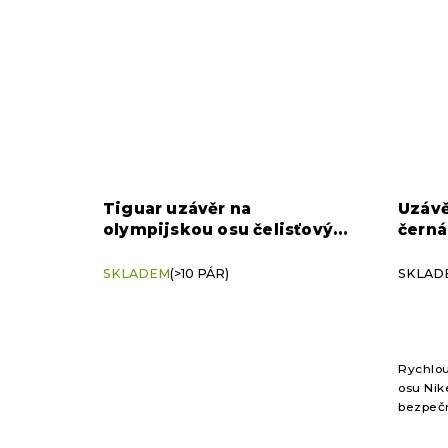
Tiguar uzávěr na
Uzávě
olympijskou osu čelisťový
černá
(pár) - pro osy 50 mm
SKLADEM
(>10 PÁR)
SKLADE
Rychlou
osu Nik
bezpečn
silovém
mechan