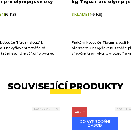
r pro olympijské osy
kg Tiguar pro olympij
osy
EM
(6 KS)
SKLADEM
(6 KS)
 kotouče Tiguar slouží k
Frakční kotouče Tiguar slouží k
u navyšování zátěže při
přesnému navyšování zátěže př
 tréninku. Umožňují plynulou
silovém tréninku. Umožňují ply
i bez narušení techniky, což
progresi bez narušení techniky
čátečníci i pokročilí. Ideální...
ocení začátečníci i pokročilí. Ide
SOUVISEJÍCÍ PRODUKTY
Kód:
ZCAU-0199
Kód:
TI-
AKCE
DO VYPRODÁNÍ
ZÁSOB