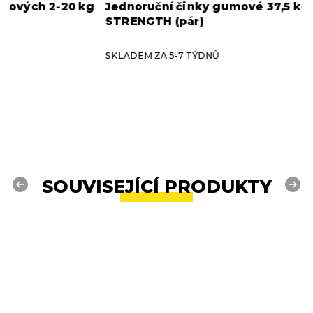
g
Jednoruční činky gumové 37,5 kg HAMMER
O
STRENGTH (pár)
S
SKLADEM ZA 5-7 TÝDNŮ
S
SOUVISEJÍCÍ PRODUKTY
Previous
Next