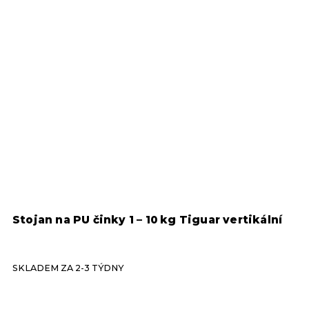
Stojan na PU činky 1 – 10 kg Tiguar vertikální
S
SKLADEM ZA 2-3 TÝDNY
S