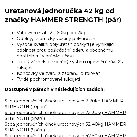
Uretanová jednoručka 42 kg od
značky HAMMER STRENGTH (pár)
Váhový rozsah: 2 – 60kg (po 2kg)
Odolný, chemicky vázaný polyuretan
Vysoce kvalitní polyuretan poskytuje vynikající
odolnost proti poškrábání, oděru a obecnému
opotřebení v průběhu času
Trojitý zámek, bezpečný systém upevnění závaží a
rukojeti
Koncovky ve tvaru X zabraňující rolování
Tvrdé pochromované rukojeti
Dostupné v párech v následujících sadách:
Sada jednoručních činek uretanových 2-20kg HAMMER
STRENGTH (10párů)
Sada jednoručních činek uretanových 22-30kg HAMMER
STRENGTH (5párů)
Sada jednoručních činek uretanových 32-40kg HAMMER
STRENGTH (5párů)
Sada jednoručních činek uretanových 42-50kg HAMMER