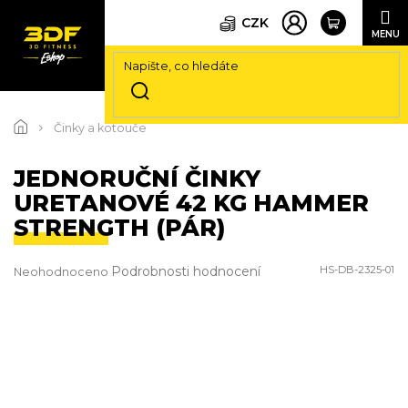
CZK
Přejít
na
Činky a kotouče
obsah
JEDNORUČNÍ ČINKY
URETANOVÉ 42 KG HAMMER
STRENGTH (PÁR)
Průměrné
Podrobnosti hodnocení
HS-DB-2325-01
Neohodnoceno
hodnocení
produktu
je
0,0
z
5
hvězdiček.