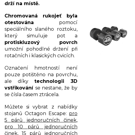
drží na místě.
Chromovaná rukojeť byla
otestována
pomocí
speciálního slaného roztoku,
který simuluje pot a
protiskluzový povrch
umožní pohodlné držení při
rotačních i klasických cvicích.
Označení hmotností není
pouze potištěno na povrchu,
ale díky
technologii 3D
vstřikování
se nestane, že by
se čísla časem ztrácela.
Můžete si vybrat z nabídky
stojanů Octagon Escape:
pro
5 párů jednoručních činek
,
pro 10 párů jednoručních
činek
,
15 párů jednoručních