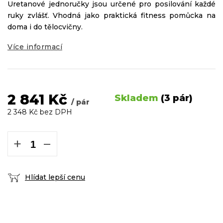
Uretanové jednoručky jsou určené pro posilování každé
ruky zvlášť. Vhodná jako praktická fitness pomůcka na
doma i do tělocvičny.
Více informací
2 841 Kč
Skladem
(3 pár)
/ pár
2 348 Kč bez DPH
Měrná
cena:
+
−
Hlídat lepší cenu