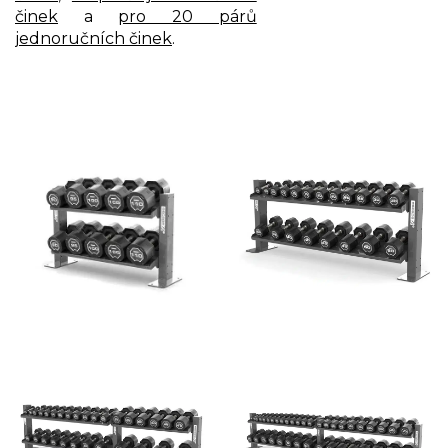
činek
a
pro 20 párů
jednoručních činek
.