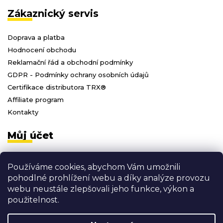
Zákaznický servis
Doprava a platba
Hodnocení obchodu
Reklamační řád a obchodní podmínky
GDPR - Podmínky ochrany osobních údajů
Certifikace distributora TRX®
Affiliate program
Kontakty
Můj účet
Přihlásit se
Používáme cookies, abychom Vám umožnili
Registrace
pohodlné prohlížení webu a díky analýze provozu
Moje objednávky
webu neustále zlepšovali jeho funkce, výkon a
Odhlásit se
použitelnost.