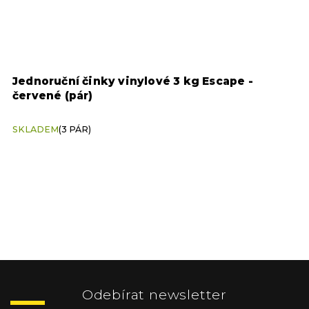
Jednoruční činky vinylové 3 kg Escape -
S
červené (pár)
SKLADEM
(3 PÁR)
S
Z
á
p
Odebírat newsletter
a