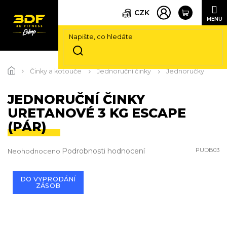
CZK
Přejít
na
Činky a kotouče
Jednoruční činky
Jednoručky
obsah
JEDNORUČNÍ ČINKY
URETANOVÉ 3 KG ESCAPE
(PÁR)
Průměrné
Podrobnosti hodnocení
PUDB03
Neohodnoceno
hodnocení
produktu
je
DO VYPRODÁNÍ
ZÁSOB
0,0
z
5
hvězdiček.