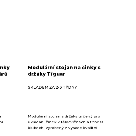
inky
Modulární stojan na činky s
árů
držáky Tiguar
SKLADEM ZA 2-3 TÝDNY
m
Modulární stojan s držáky určený pro
ní
ukládání činek v tělocvičnách a fitness
klubech, vyrobený z vysoce kvalitní
oceli. Kaskádovitý design rámu a