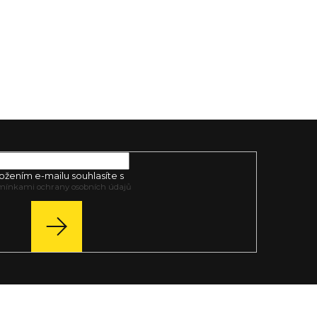
modulární konstrukce zajišťují...
ožením e-mailu souhlasíte s
mínkami ochrany osobních údajů
PŘIHLÁSIT
SE