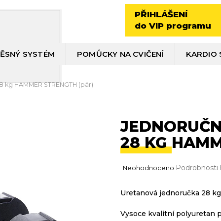
PŘIHLÁŠENÍ
do VIP programu
ĚSNÝ SYSTÉM
POMŮCKY NA CVIČENÍ
KARDIO 
28 kg HAMMER STRENGTH (pár)
JEDNORUČN
28 KG HAMM
Průměrné
Podrobnosti
Neohodnoceno
hodnocení
produktu
Uretanová jednoručka 28 kg
je
0,0
Vysoce kvalitní polyuretan p
z