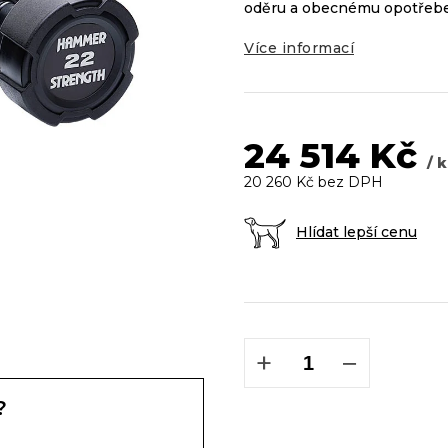
5
oděru a obecnému opotřebe
hvězdiček.
Více informací
24 514 Kč
/ 
20 260 Kč bez DPH
Hlídat lepší cenu
Měrná
cena:
+
−
?