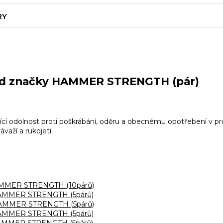
RY
 od značky HAMMER STRENGTH (pár)
ající odolnost proti poškrábání, oděru a obecnému opotřebení v p
važí a rukojeti
HAMMER STRENGTH (10párů)
 HAMMER STRENGTH (5párů)
 HAMMER STRENGTH (5párů)
 HAMMER STRENGTH (5párů)