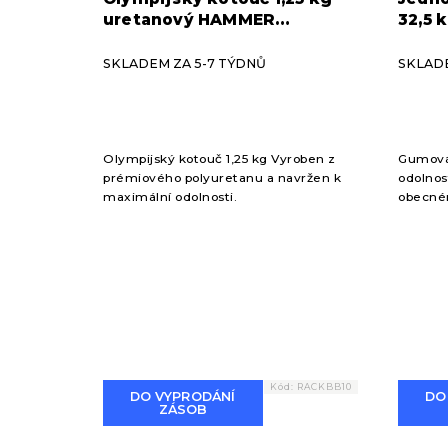
uretanový HAMMER
32,5
STRENGTH
(pár)
SKLADEM ZA 5-7 TÝDNŮ
SKLADE
Olympijský kotouč 1,25 kg Vyroben z
Gumová 
prémiového polyuretanu a navržen k
odolnos
maximální odolnosti.
obecném
Kód:
RACKBB10
DO VYPRODÁNÍ
DO
ZÁSOB