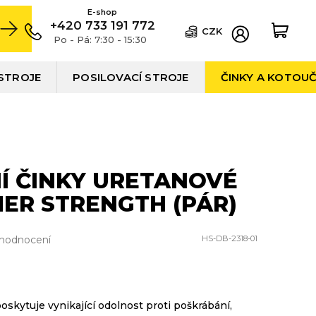
+420 733 191 772
CZK
Po - Pá: 7:30 - 15:30
STROJE
POSILOVACÍ STROJE
ČINKY A KOTOU
Í ČINKY URETANOVÉ
ER STRENGTH (PÁR)
 hodnocení
HS-DB-2318-01
oskytuje vynikající odolnost proti poškrábání,