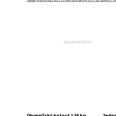
Sada jednoručních činek uretanových 52-60kg
Kód:
HS-OP-2102-01
Olympijský kotouč 1,25 kg
Jedno