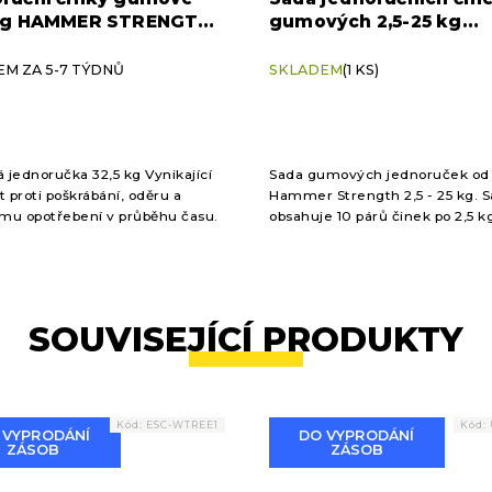
 kg HAMMER STRENGTH
gumových 2,5-25 kg
HAMMER STRENGTH (10
M ZA 5-7 TÝDNŮ
SKLADEM
(1 KS)
jednoručka 32,5 kg Vynikající
Sada gumových jednoruček od
t proti poškrábání, oděru a
Hammer Strength 2,5 - 25 kg. 
u opotřebení v průběhu času.
obsahuje 10 párů činek po 2,5 kg 
7,5; 10; 12,5; 15; 17,5; 20; 22,5; 25 k
SOUVISEJÍCÍ PRODUKTY
Kód:
ESC-WTREE1
Kód:
 VYPRODÁNÍ
DO VYPRODÁNÍ
ZÁSOB
ZÁSOB