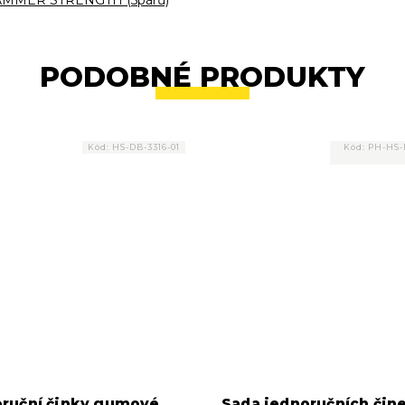
 HAMMER STRENGTH (5párů)
PODOBNÉ PRODUKTY
Kód:
HS-DB-3316-01
Kód:
PH-HS-
ruční činky gumové
Sada jednoručních čin