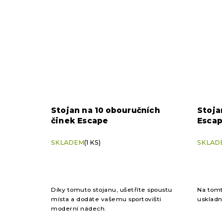
Stojan na 10 obouručních
Stoja
činek Escape
Esca
SKLADEM
(1 KS)
SKLAD
Díky tomuto stojanu, ušetříte spoustu
Na tomt
místa a dodáte vašemu sportovišti
uskladn
moderní nádech.