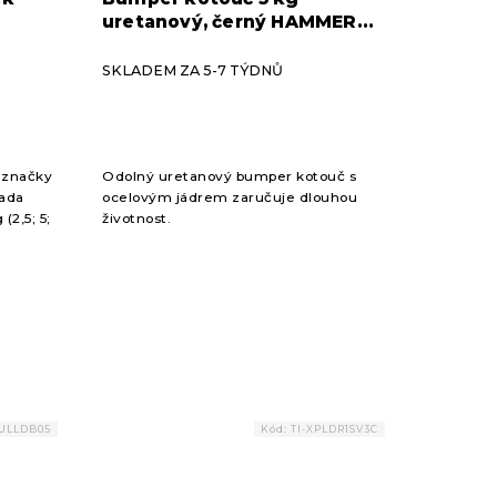
uretanový, černý HAMMER
 párů)
STRENGTH
SKLADEM ZA 5-7 TÝDNŮ
 značky
Odolný uretanový bumper kotouč s
Sada
ocelovým jádrem zaručuje dlouhou
(2,5; 5;
životnost.
g)...
ULLDB05
Kód:
TI-XPLDR1SV3C