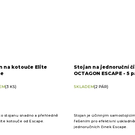
n na kotouče Elite
Stojan na jednoruční č
pe
OCTAGON ESCAPE - 5 p
EM
(3 KS)
SKLADEM
(2 PÁR)
o stojanu snadno a přehledně
Stojan je účinným samostojící
íte kotouče od Escape.
řešením pro efektivní uskladně
jednoručních činek Escape.