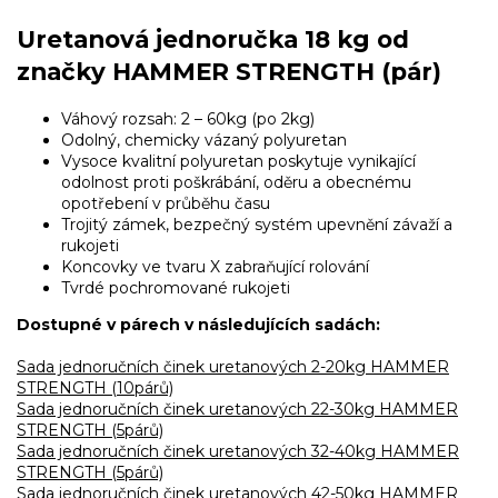
Uretanová jednoručka 18 kg od
značky HAMMER STRENGTH (pár)
Váhový rozsah: 2 – 60kg (po 2kg)
Odolný, chemicky vázaný polyuretan
Vysoce kvalitní polyuretan poskytuje vynikající
odolnost proti poškrábání, oděru a obecnému
opotřebení v průběhu času
Trojitý zámek, bezpečný systém upevnění závaží a
rukojeti
Koncovky ve tvaru X zabraňující rolování
Tvrdé pochromované rukojeti
Dostupné v párech v následujících sadách:
Sada jednoručních činek uretanových 2-20kg HAMMER
STRENGTH (10párů)
Sada jednoručních činek uretanových 22-30kg HAMMER
STRENGTH (5párů)
Sada jednoručních činek uretanových 32-40kg HAMMER
STRENGTH (5párů)
Sada jednoručních činek uretanových 42-50kg HAMMER