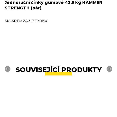
Jednoruční činky gumové 42,5 kg HAMMER
T
STRENGTH (pár)
SKLADEM ZA 5-7 TÝDNŮ
S
SOUVISEJÍCÍ PRODUKTY
Previous
Next