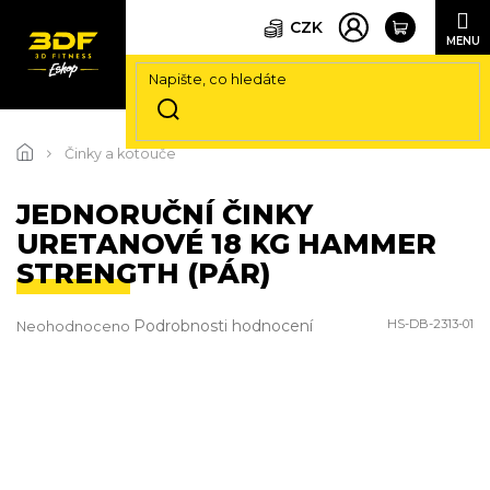
CZK
Přejít
na
Činky a kotouče
obsah
JEDNORUČNÍ ČINKY
URETANOVÉ 18 KG HAMMER
STRENGTH (PÁR)
Průměrné
Podrobnosti hodnocení
HS-DB-2313-01
Neohodnoceno
hodnocení
produktu
je
0,0
z
5
hvězdiček.