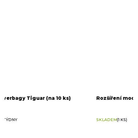
Rozšíření modulárního stojanu na činky Tiguar
T
Y
SKLADEM
(1 KS)
S