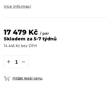
Více informací
17 479 Kč
/ pár
Skladem za 5-7 týdnů
14 445 Kč bez DPH
Měrná
cena:
+
−
Hlídat lepší cenu
DOPRAVA ZDARMA