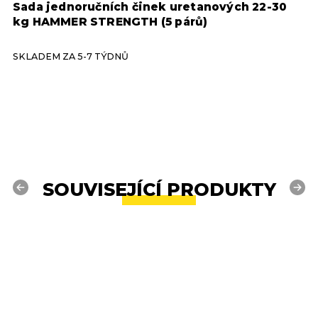
Sada jednoručních činek uretanových 22-30
J
kg HAMMER STRENGTH (5 párů)
S
SKLADEM ZA 5-7 TÝDNŮ
S
SOUVISEJÍCÍ PRODUKTY
Previous
Next