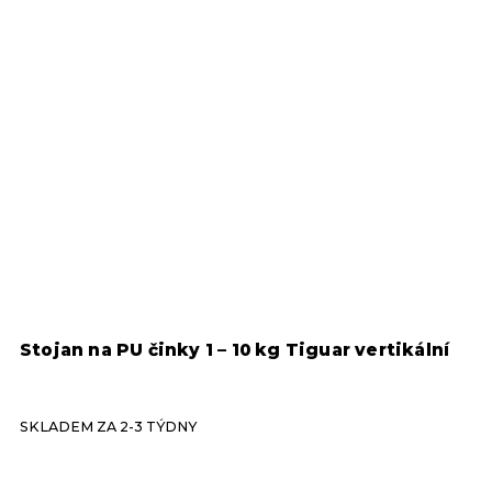
Stojan na PU činky 1 – 10 kg Tiguar vertikální
M
SKLADEM ZA 2-3 TÝDNY
S