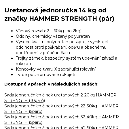
Uretanová jednoručka 14 kg od
značky HAMMER STRENGTH (pár)
Váhový rozsah: 2 – 60kg (po 2kg)
Odolný, chemicky vázaný polyuretan
Vysoce kvalitní polyuretan poskytuje vynikající
odolnost proti poškrábání, oděru a obecnému
opotřebení v průběhu času
Trojitý zámek, bezpečný systém upevnění závaží a
rukojeti
Koncovky ve tvaru X zabraňující rolování
Tvrdé pochromované rukojeti
Dostupné v párech v následujících sadách:
Sada jednoručních činek uretanových 2-20kg HAMMER
STRENGTH (10párů)
Sada jednoručních činek uretanových 22-30kg HAMMER
STRENGTH (5párů)
Sada jednoručních činek uretanových 32-40kg HAMMER
STRENGTH (5párů)
Sada jednoručních činek uretanových 42-50kg HAMMER