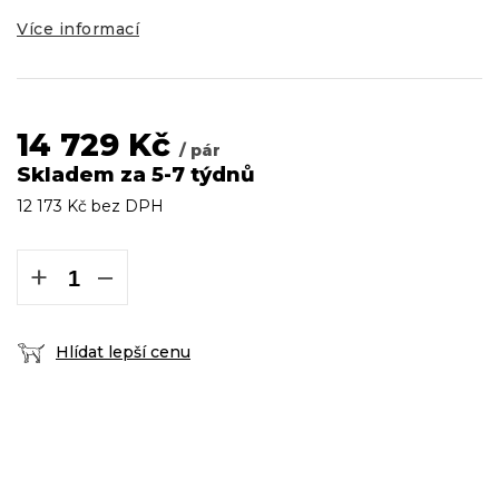
Více informací
14 729 Kč
/ pár
Skladem za 5-7 týdnů
12 173 Kč bez DPH
Měrná
cena:
+
−
Hlídat lepší cenu
DOPRAVA ZDARMA