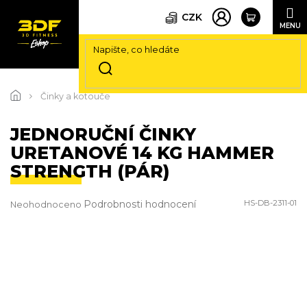
CZK
Přejít
na
Činky a kotouče
obsah
JEDNORUČNÍ ČINKY
URETANOVÉ 14 KG HAMMER
STRENGTH (PÁR)
Průměrné
Podrobnosti hodnocení
HS-DB-2311-01
Neohodnoceno
hodnocení
produktu
je
0,0
z
5
hvězdiček.