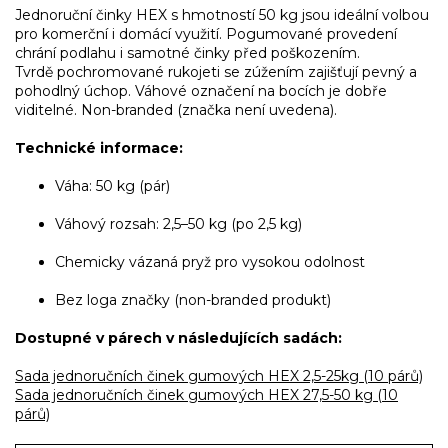
Jednoruční činky HEX s hmotností 50 kg jsou ideální volbou
pro komerční i domácí využití. Pogumované provedení
chrání podlahu i samotné činky před poškozením.
Tvrdě pochromované rukojeti se zúžením zajišťují pevný a
pohodlný úchop. Váhové označení na bocích je dobře
viditelné. Non-branded (značka není uvedena).
Technické informace:
Váha: 50 kg (pár)
Váhový rozsah: 2,5–50 kg (po 2,5 kg)
Chemicky vázaná pryž pro vysokou odolnost
Bez loga značky (non-branded produkt)
Dostupné v párech v následujících sadách:
Sada jednoručních činek gumových HEX 2,5-25kg (10 párů)
Sada jednoručních činek gumových HEX 27,5-50 kg (10
párů)