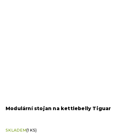
Modulární stojan na kettlebelly Tiguar
V
SKLADEM
(1 KS)
S