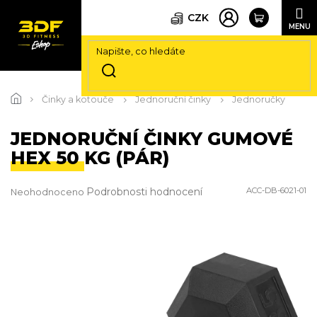
CZK
Přejít
na
Činky a kotouče
Jednoruční činky
Jednoručky
obsah
JEDNORUČNÍ ČINKY GUMOVÉ
HEX 50 KG (PÁR)
Průměrné
Podrobnosti hodnocení
ACC-DB-6021-01
Neohodnoceno
hodnocení
produktu
je
0,0
z
5
hvězdiček.