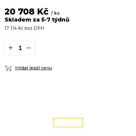
20 708 Kč
/ ks
Skladem za 5-7 týdnů
17 114 Kč bez DPH
Měrná
cena:
+
−
Hlídat lepší cenu
DOPRAVA ZDARMA
podmínky zde
ČÍST VÍCE