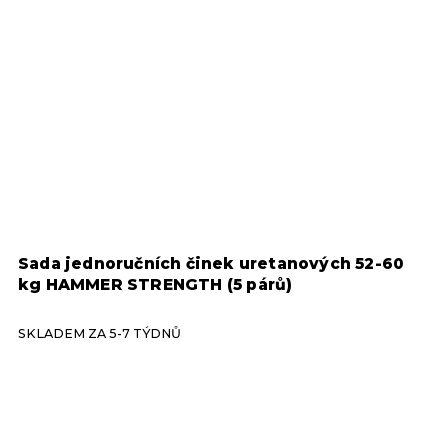
Sada jednoručních činek uretanových 52-60
J
kg HAMMER STRENGTH (5 párů)
S
SKLADEM ZA 5-7 TÝDNŮ
S