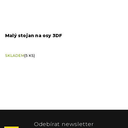
Malý stojan na osy 3DF
U
SKLADEM
(5 KS)
S
Z
á
p
Odebírat newsletter
a