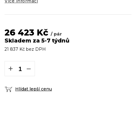
Více informací
26 423 Kč
/ pár
Skladem za 5-7 týdnů
21 837 Kč bez DPH
Měrná
cena:
+
−
Hlídat lepší cenu
DOPRAVA ZDARMA
podmínky zde