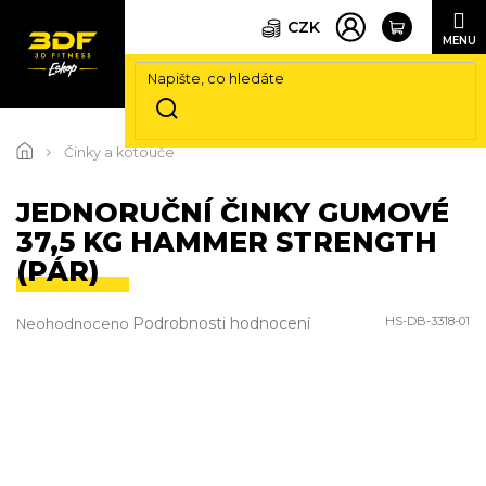
CZK
Přejít
na
Činky a kotouče
obsah
JEDNORUČNÍ ČINKY GUMOVÉ
37,5 KG HAMMER STRENGTH
(PÁR)
Průměrné
Podrobnosti hodnocení
HS-DB-3318-01
Neohodnoceno
hodnocení
produktu
je
0,0
z
5
hvězdiček.