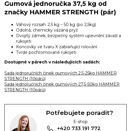
Gumová jednoručka 37,5 kg od
značky HAMMER STRENGTH (pár)
Váhový rozsah: 2.5 kg – 50 kg (po 2,5kg)
Odolná, chemicky vázaná pryž
Dvojitý zámek, bezpečný systém upevnění závaží a
rukojeti
Koncovky ve tvaru X zabraňující rolování
Tvrdé pochromované rukojeti
Dostupné v párech v následujících sadách:
Sada jednoručních činek gumových 2,5-25kg HAMMER
STRENGTH (10párů)
Sada jednoručních činek gumových 27,5-50kg HAMMER
STRENGTH (10párů)
Potřebujete poradit?
E-shop
+420 733 191 772