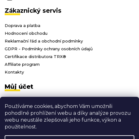
Zákaznický servis
Doprava a platba
Hodnocení obchodu
Reklamační řád a obchodní podmínky
GDPR - Podmínky ochrany osobních údajů
Certifikace distributora TRX®
Affiliate program
Kontakty
Můj účet
Přihlásit se
Používáme cookies, abychom Vám umožnili
Registrace
pohodlné prohlížení webu a díky analýze provozu
Moje objednávky
webu neustále zlepšovali jeho funkce, výkon a
Odhlásit se
použitelnost.