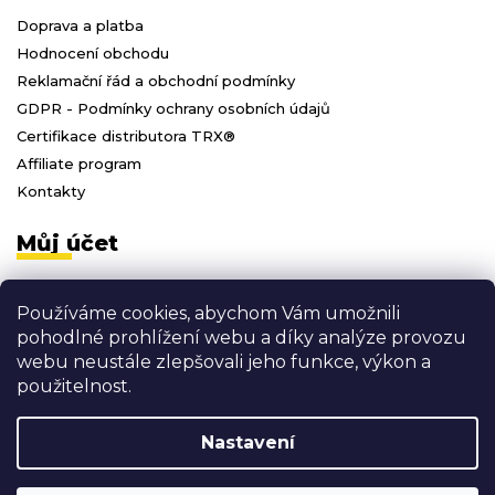
Doprava a platba
Hodnocení obchodu
Reklamační řád a obchodní podmínky
GDPR - Podmínky ochrany osobních údajů
Certifikace distributora TRX®
Affiliate program
Kontakty
Můj účet
Přihlásit se
Používáme cookies, abychom Vám umožnili
Registrace
pohodlné prohlížení webu a díky analýze provozu
Moje objednávky
webu neustále zlepšovali jeho funkce, výkon a
Odhlásit se
použitelnost.
Nastavení
Vytvořil Shoptet
Copyright 2026
3D FITNESS
. Všechna práva vyhrazena.