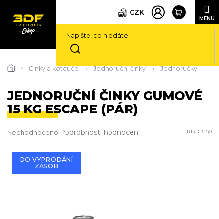
CZK
Přejít
na
Činky a kotouče
Jednoruční činky
Jednoručky
obsah
JEDNORUČNÍ ČINKY GUMOVÉ
15 KG ESCAPE (PÁR)
Průměrné
Podrobnosti hodnocení
RBDB150
Neohodnoceno
hodnocení
produktu
je
DO VYPRODÁNÍ
ZÁSOB
0,0
z
5
hvězdiček.