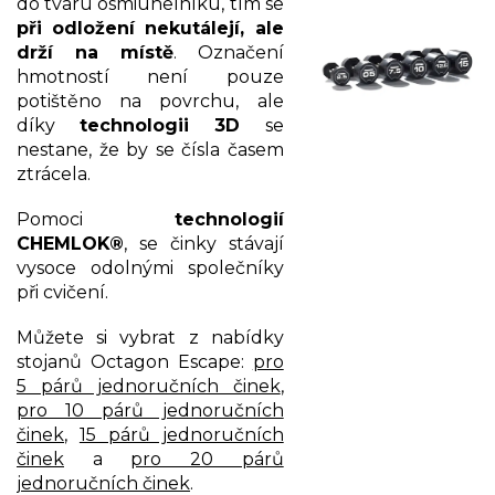
do tvaru osmiúhelníku, tím se
při odložení nekutálejí, ale
drží na místě
.
Označení
hmotností není pouze
potištěno na povrchu, ale
díky
technologii 3D
se
nestane, že by se čísla časem
ztrácela.
Pomoci
technologií
CHEMLOK®
, se činky stávají
vysoce odolnými společníky
při cvičení.
Můžete si vybrat z nabídky
stojanů Octagon Escape:
pro
5 párů jednoručních činek
,
pro 10 párů jednoručních
činek
,
15 párů jednoručních
činek
a
pro 20 párů
jednoručních činek
.