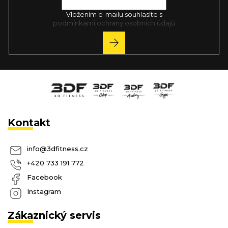
Vložením e-mailu souhlasíte s
podmínkami ochrany osobních údajů
PŘIHLÁSIT
SE
Kontakt
info
@
3dfitness.cz
+420 733 191 772
Facebook
Instagram
Zákaznický servis