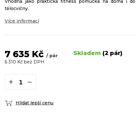
Vhodná jako praktická fitness pomůcka na doma i do
tělocvičny.
Více informací
7 635 Kč
Skladem
(2 pár)
/ pár
6 310 Kč bez DPH
Měrná
cena:
+
−
Hlídat lepší cenu
DOPRAVA ZDARMA