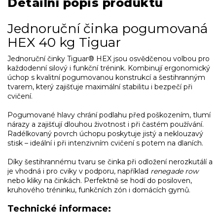
Detailní popis produktu
Jednoruční činka pogumovaná
HEX 40 kg Tiguar
Jednoruční činky Tiguar® HEX jsou osvědčenou volbou pro
každodenní silový i funkční trénink. Kombinují ergonomický
úchop s kvalitní pogumovanou konstrukcí a šestihranným
tvarem, který zajišťuje maximální stabilitu i bezpečí při
cvičení.
Pogumované hlavy chrání podlahu před poškozením, tlumí
nárazy a zajišťují dlouhou životnost i při častém používání.
Radélkovaný povrch úchopu poskytuje jistý a neklouzavý
stisk – ideální i při intenzivním cvičení s potem na dlaních.
Díky šestihrannému tvaru se činka při odložení nerozkutálí a
je vhodná i pro cviky v podporu, například
renegade row
nebo kliky na činkách. Perfektně se hodí do posiloven,
kruhového tréninku, funkčních zón i domácích gymů.
Technické informace: