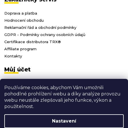
Doprava a platba
Hodnocení obchodu
Reklamační řád a obchodní podmínky
GDPR - Podmínky ochrany osobních údajů
Certifikace distributora TRX®
Affiliate program
Kontakty
Můj účet
Přihlásit se
Používáme cookies, abychom Vám umožnili
Registrace
pohodlné prohlížení webu a díky analýze provozu
Moje objednávky
webu neustále zlepšovali jeho funkce, výkon a
Odhlásit se
použitelnost.
Nastavení
Vytvořil Shoptet