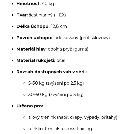
Hmotnost:
40 kg
Tvar:
šestihranný (HEX)
Délka úchopu:
12,8 cm
Povrch úchopu:
radélkovaný (protiskluzový)
Materiál hlav:
odolná pryž (guma)
Materiál rukojeti:
ocel
Rozsah dostupných vah v sérii:
5–30 kg (zvýšení po 2,5 kg)
30–50 kg (zvýšení po 5 kg)
Určeno pro:
silový trénink (např. dřepy, výpady, přítahy)
funkční trénink a cross-training