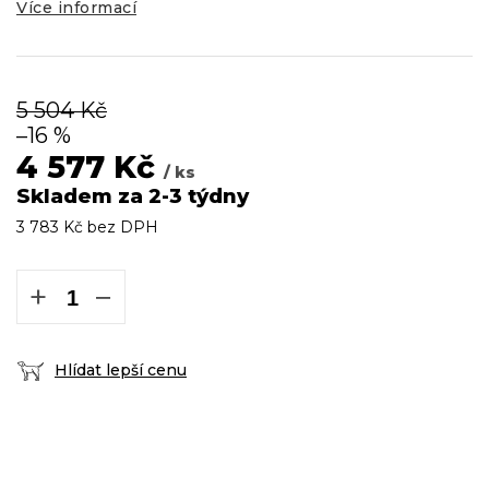
Více informací
5 504 Kč
–16 %
4 577 Kč
/ ks
Skladem za 2-3 týdny
3 783 Kč bez DPH
Měrná
cena:
+
−
Hlídat lepší cenu
DOPRAVA ZDARMA