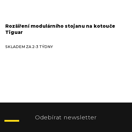
Rozšíření modulárního stojanu na kotouče
S
Tiguar
SKLADEM ZA 2-3 TÝDNY
S
Z
á
p
Odebírat newsletter
a
t
Vložte svůj e-mail a my vám budeme zasílat informace o nových