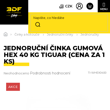
CZK
Přejít
na
Činky a kotouče
Jednoruční činky
Jednoručky
obsah
JEDNORUČNÍ ČINKA GUMOVÁ
HEX 40 KG TIGUAR (CENA ZA 1
KS)
Průměrné
Podrobnosti hodnocení
TI-WHEX0400
Neohodnoceno
hodnocení
produktu
je
AKCE
0,0
z
5
hvězdiček.