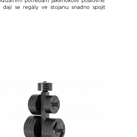
viduálním potřebám jakéhokoliv posilovně.
 dají se regály ve stojanu snadno spojit