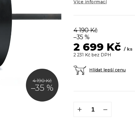
5
Více informací
hvězdiček.
4 190 Kč
–35 %
2 699 Kč
/ ks
2 231 Kč bez DPH
Hlídat lepší cenu
4 190 Kč
–35 %
Měrná
cena:
+
−