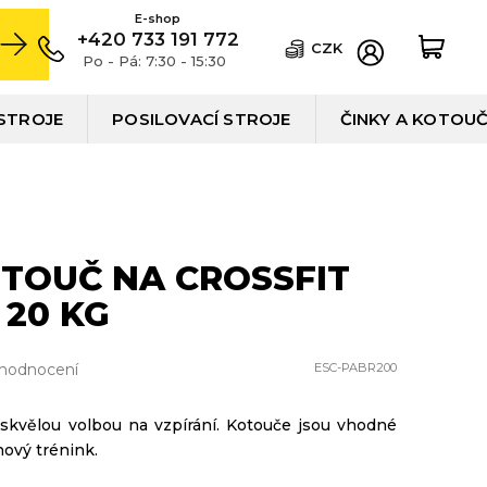
+420 733 191 772
CZK
Po - Pá: 7:30 - 15:30
STROJE
POSILOVACÍ STROJE
ČINKY A KOTOU
TOUČ NA CROSSFIT
 20 KG
 hodnocení
ESC-PABR200
skvělou volbou na vzpírání. Kotouče jsou vhodné
nový trénink.