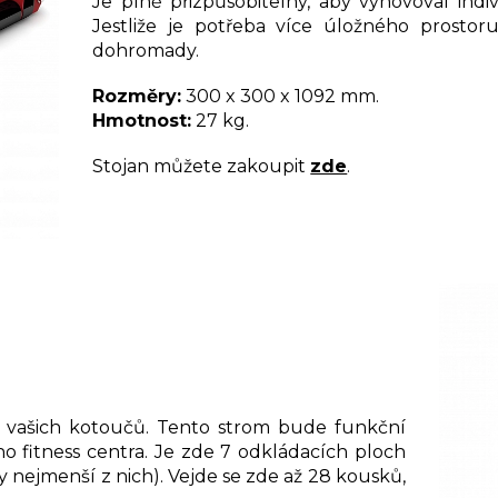
Je plně přizpůsobitelný, aby vyhovoval indi
Jestliže je potřeba více úložného prostoru
dohromady.
Rozměry:
300 x 300 x 1092 mm.
Hmotnost:
27 kg.
Stojan můžete zakoupit
zde
.
í vašich kotoučů. Tento strom bude funkční
o fitness centra. Je zde 7 odkládacích ploch
y nejmenší z nich). Vejde se zde až 28 kousků,