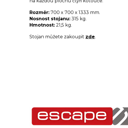
na každou plochu čtyři kotouče.
Rozměr:
700 x 700 x 1333 mm.
Nosnost stojanu:
315 kg.
Hmotnost:
21,5 kg.
Stojan můžete zakoupit
zde
.