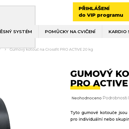
PŘIHLÁŠENÍ
do VIP programu
ĚSNÝ SYSTÉM
POMŮCKY NA CVIČENÍ
KARDIO 
r
Gumový kotouč na Crossfit PRO ACTIVE 20 kg
GUMOVÝ KO
PRO ACTIVE
Průměrné
Podrobnosti
Neohodnoceno
hodnocení
produktu
Tyto gumové kotouče jsou 
je
pro individuální nebo skupi
0,0
z