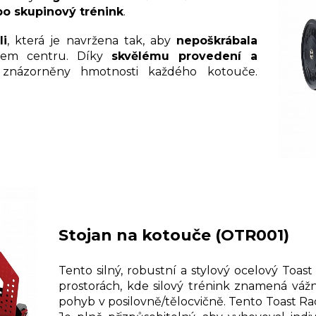
bo skupinový trénink
.
li
, která je navržena tak, aby
nepoškrábala
em centru. Díky
skvělému provedení a
znázorněny hmotnosti každého kotouče.
Stojan na kotouče (OTR001)
Tento silný, robustní a stylový ocelový Toas
prostorách, kde silový trénink znamená váž
pohyb v posilovně/tělocvičně. Tento Toast Rac