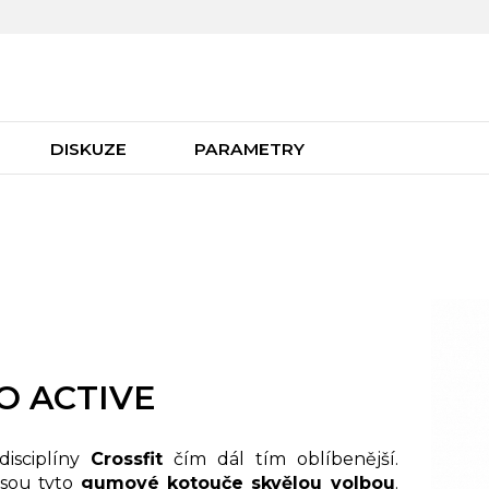
DISKUZE
PARAMETRY
O ACTIVE
isciplíny
Crossfit
čím dál tím oblíbenější.
 jsou tyto
gumové kotouče skvělou volbou
.