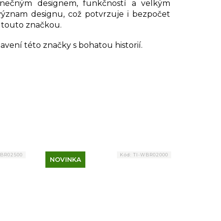
dinečným designem, funkčností a velkým
význam designu, což potvrzuje i bezpočet
 touto značkou.
vení této značky s bohatou historií.
WBR02500
Kód:
TI-WBR02000
NOVINKA