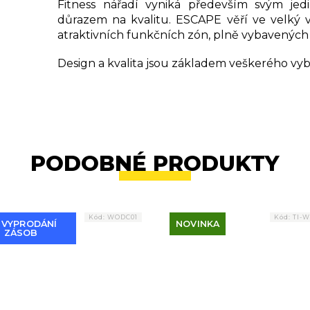
Fitness nářadí vyniká především svým je
důrazem na kvalitu. ESCAPE věří ve velký 
atraktivních funkčních zón, plně vybavených
Design a kvalita jsou základem veškerého vyba
PODOBNÉ PRODUKTY
Kód:
WODC01
Kód:
TI-
 VYPRODÁNÍ
NOVINKA
ZÁSOB