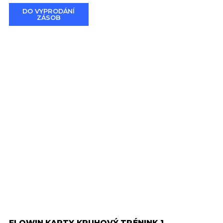
DO VYPRODÁNÍ
ZÁSOB
FLOWIN KARTY KRUHOVÝ TRÉNINK 1
F