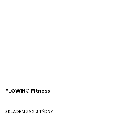
FLOWIN® Fitness
F
SKLADEM ZA 2-3 TÝDNY
S