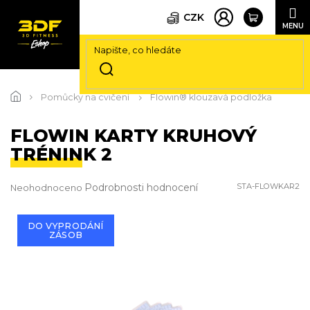
CZK
Přejít
na
Pomůcky na cvičení
Flowin® klouzavá podložka
obsah
FLOWIN KARTY KRUHOVÝ
TRÉNINK 2
Průměrné
Podrobnosti hodnocení
STA-FLOWKAR2
Neohodnoceno
hodnocení
produktu
je
DO VYPRODÁNÍ
ZÁSOB
0,0
z
5
hvězdiček.