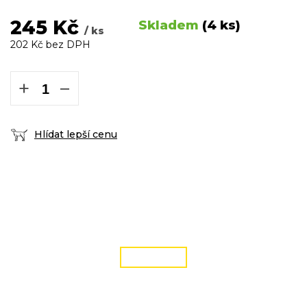
245 Kč
Skladem
(4 ks)
/ ks
202 Kč bez DPH
Měrná
cena:
+
−
Hlídat lepší cenu
DOPRAVA ZDARMA
podmínky zde
ČÍST VÍCE