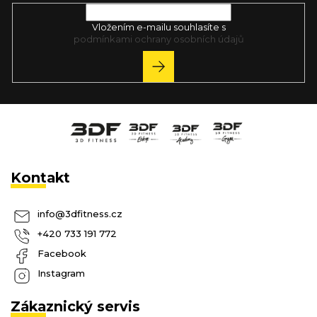
Vložením e-mailu souhlasíte s
podmínkami ochrany osobních údajů
PŘIHLÁSIT
SE
Kontakt
info
@
3dfitness.cz
+420 733 191 772
Facebook
Instagram
Zákaznický servis