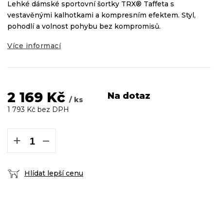
Lehké dámské sportovní šortky TRX® Taffeta s
vestavěnými kalhotkami a kompresním efektem. Styl,
pohodlí a volnost pohybu bez kompromisů.
Více informací
2 169 Kč
Na dotaz
/ ks
1 793 Kč bez DPH
Měrná
cena:
+
−
Hlídat lepší cenu