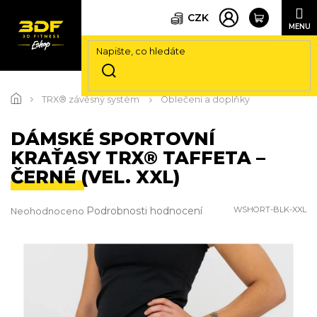
CZK
Přejít
na
TRX® závěsný systém
Oblečení a doplňky
obsah
DÁMSKÉ SPORTOVNÍ
KRAŤASY TRX® TAFFETA –
ČERNÉ (VEL. XXL)
Průměrné
Podrobnosti hodnocení
WSHORT-BLK-XXL
Neohodnoceno
hodnocení
produktu
je
0,0
z
5
hvězdiček.