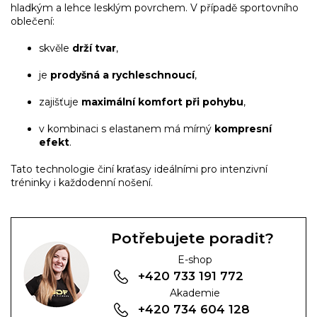
hladkým a lehce lesklým povrchem. V případě sportovního
oblečení:
skvěle
drží tvar
,
je
prodyšná a rychleschnoucí
,
zajišťuje
maximální komfort při pohybu
,
v kombinaci s elastanem má mírný
kompresní
efekt
.
Tato technologie činí kraťasy ideálními pro intenzivní
tréninky i každodenní nošení.
Potřebujete poradit?
E-shop
+420 733 191 772
Akademie
+420 734 604 128