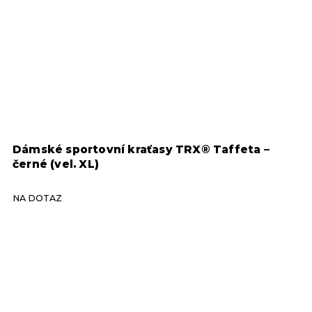
Dámské sportovní kraťasy TRX® Taffeta –
D
černé (vel. XL)
č
NA DOTAZ
N