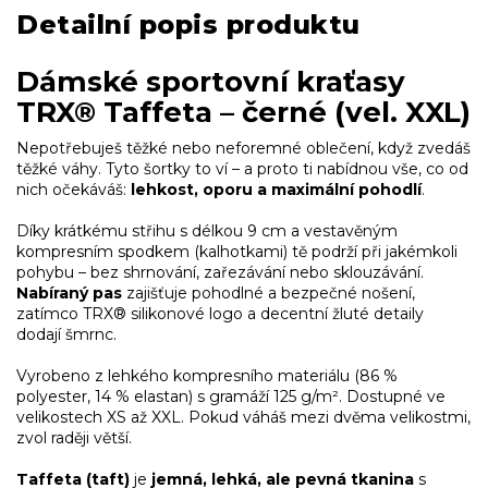
Detailní popis produktu
Dámské sportovní kraťasy
TRX® Taffeta – černé (vel. XXL)
Nepotřebuješ těžké nebo neforemné oblečení, když zvedáš
těžké váhy. Tyto šortky to ví – a proto ti nabídnou vše, co od
nich očekáváš:
lehkost, oporu a maximální pohodlí
.
Díky krátkému střihu s délkou 9 cm a vestavěným
kompresním spodkem (kalhotkami) tě podrží při jakémkoli
pohybu – bez shrnování, zařezávání nebo sklouzávání.
Nabíraný pas
zajišťuje pohodlné a bezpečné nošení,
zatímco TRX® silikonové logo a decentní žluté detaily
dodají šmrnc.
Vyrobeno z lehkého kompresního materiálu (86 %
polyester, 14 % elastan) s gramáží 125 g/m². Dostupné ve
velikostech XS až XXL. Pokud váháš mezi dvěma velikostmi,
zvol raději větší.
Taffeta (taft)
je
jemná, lehká, ale pevná tkanina
s