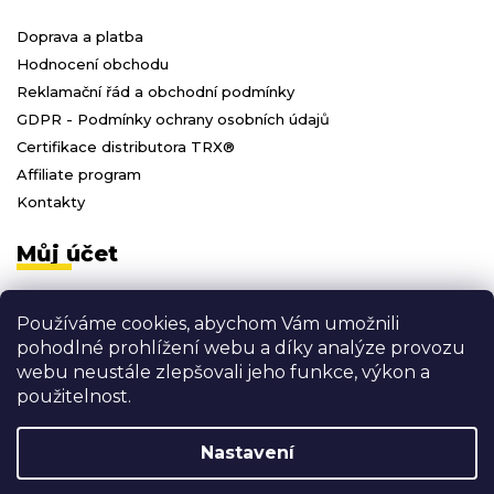
Doprava a platba
Hodnocení obchodu
Reklamační řád a obchodní podmínky
GDPR - Podmínky ochrany osobních údajů
Certifikace distributora TRX®
Affiliate program
Kontakty
Můj účet
Přihlásit se
Používáme cookies, abychom Vám umožnili
Registrace
pohodlné prohlížení webu a díky analýze provozu
Moje objednávky
webu neustále zlepšovali jeho funkce, výkon a
Odhlásit se
použitelnost.
Nastavení
Vytvořil Shoptet