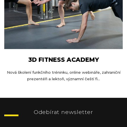
3D FITNESS ACADEMY
Nová školení funkčního tréninku, online webináře, zahraniční
prezentéři a lektoři, významní čeští fi...
Z
á
p
Odebírat newsletter
a
t
Vložte svůj e-mail a my vám budeme zasílat informace o nových
produktech na našem e-shopu.