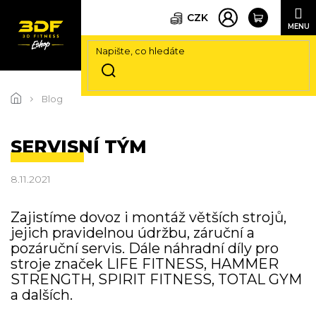
CZK
Přejít
na
Blog
obsah
SERVISNÍ TÝM
8.11.2021
Zajistíme dovoz i montáž větších strojů,
jejich pravidelnou údržbu, záruční a
pozáruční servis. Dále náhradní díly pro
stroje značek LIFE FITNESS, HAMMER
STRENGTH, SPIRIT FITNESS, TOTAL GYM
a dalších.