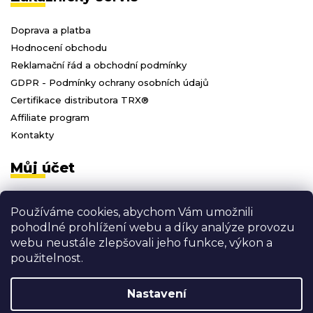
Doprava a platba
Hodnocení obchodu
Reklamační řád a obchodní podmínky
GDPR - Podmínky ochrany osobních údajů
Certifikace distributora TRX®
Affiliate program
Kontakty
Můj účet
Přihlásit se
Používáme cookies, abychom Vám umožnili
Registrace
pohodlné prohlížení webu a díky analýze provozu
Moje objednávky
webu neustále zlepšovali jeho funkce, výkon a
Odhlásit se
použitelnost.
Nastavení
Vytvořil Shoptet