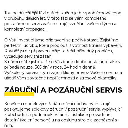
Tou nejdůležitější fází našich služeb je bezproblémový chod
v průběhu dalších let. V této fázi se vám kompletně
postaráme o servis vašich strojů, vzdělání vašeho týmu a
kompletní propagaci.
O Vaši investici jsme připraveni se pečlivě starat. Zajistíme
perfektní údržbu, která prodlouží životnost fitness vybavení.
Rovněž jsme připraveni přijet a řešit případný problém,
vyžadující servisní zásah.
S námi máte jistotu, že o Vás bude dobře postaráno také v
případě nouze. 365 dní v roce, 24 hodin denně.
Vyškolený servisní tým zajistí klidný provoz Vašeho centra a
ušetří Vám zbytečné nepříjemnosti a stresové okamžiky.
ZÁRUČNÍ A POZÁRUČNÍ SERVIS
Ke všem modelovým řadám námi dodávaných strojů
poskytujeme špičkový záruční / pozáruční servis, vyplývající
z obchodních podmínek. V rámci instalace provádíme
detailní školení personálu na obsluhu stroje a zacházení s
ním.