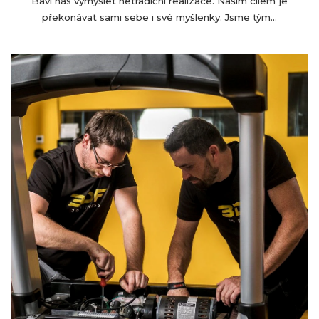
Baví nás vymýšlet netradiční realizace. Naším cílem je
překonávat sami sebe i své myšlenky. Jsme tým...