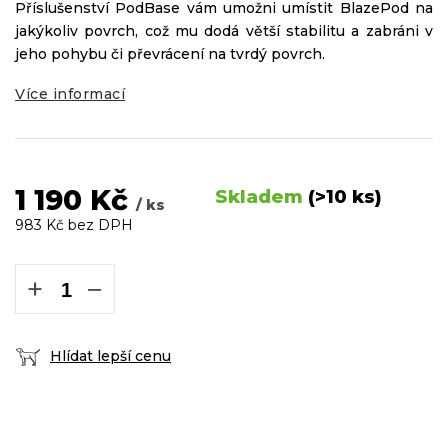
Příslušenství PodBase vám umožni umístit BlazePod na
jakýkoliv povrch, což mu dodá větší stabilitu a zabráni v
jeho pohybu či převrácení na tvrdý povrch.
Více informací
1 190 Kč
Skladem
(>10 ks)
/ ks
983 Kč bez DPH
Měrná
cena:
+
−
Hlídat lepší cenu