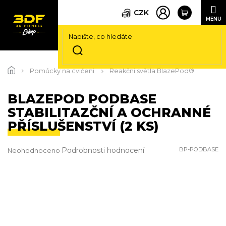
CZK
Přejít
na
Pomůcky na cvičení
Reakční světla BlazePod®
obsah
BLAZEPOD PODBASE
STABILITAZČNÍ A OCHRANNÉ
PŘÍSLUŠENSTVÍ (2 KS)
Průměrné
Podrobnosti hodnocení
BP-PODBASE
Neohodnoceno
hodnocení
produktu
je
0,0
z
5
hvězdiček.