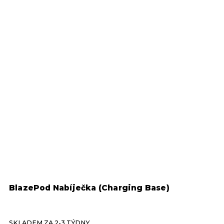
BlazePod Nabíječka (Charging Base)
B
P
S
h
SKLADEM ZA 2-3 TÝDNY