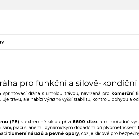
RY
dráha pro funkční a silově-kondiční
 sprintovací dráha s umělou trávou, navržená pro
komerční fi
luje trávu, ale nabízí výrazně vyšší stabilitu, kontrolu pohybu a 
enu (PE)
s extrémně silnou přízí
6600 dtex
a mimořádně vys
saní, práci s lanem i dynamickým dopadům při plyometrickém t
naci
tlumení nárazů a pevné opory
, což je klíčové pro bezpečný