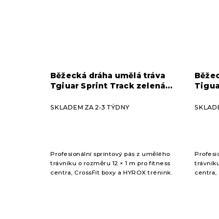
Běžecká dráha umělá tráva
Běžec
Tgiuar Sprint Track zelená
Tigua
12x1m
12x1
SKLADEM ZA 2-3 TÝDNY
SKLADE
Profesionální sprintový pás z umělého
Profesi
trávníku o rozměru 12 × 1 m pro fitness
trávník
centra, CrossFit boxy a HYROX trénink.
centra,
Je ideální pro sprinty, tahání i tlačení
Je ideál
saní, plyometrická...
saní, pl