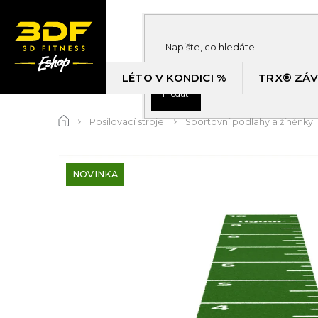
Přejít
na
obsah
LÉTO V KONDICI %
TRX® ZÁV
Hledat
Posilovací stroje
Sportovní podlahy a žíněnky
NOVINKA