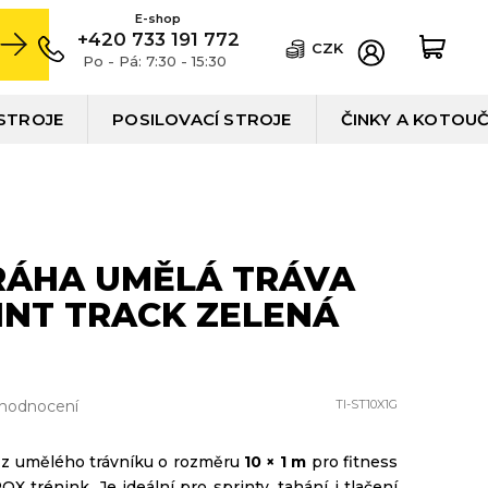
+420 733 191 772
CZK
Po - Pá: 7:30 - 15:30
STROJE
POSILOVACÍ STROJE
ČINKY A KOTOU
RÁHA UMĚLÁ TRÁVA
INT TRACK ZELENÁ
 hodnocení
TI-ST10X1G
s z umělého trávníku o rozměru
10 × 1 m
pro fitness
X trénink. Je ideální pro sprinty, tahání i tlačení