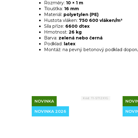
Rozměry:
10 × 1 m
Tloušťka:
16 mm
Materiál:
polyetylen (PE)
Hustota vláken:
750 600 vláken/m²
Síla příze:
6600 dtex
Hmotnost:
26 kg
Barva:
zelená nebo černá
Podklad:
latex
Montáž: na pevný betonový podklad doporu
Kód:
TI-ST12X1G
NOVINKA
NOVI
NOVINKA 2026
NOVI