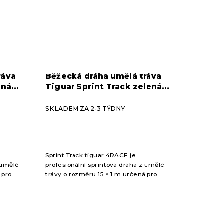
ráva
Běžecká dráha umělá tráva
rná
Tiguar Sprint Track zelená
15x1m 4RACE
SKLADEM ZA 2-3 TÝDNY
Sprint Track tiguar 4RACE je
 umělé
profesionální sprintová dráha z umělé
 pro
trávy o rozměru 15 × 1 m určená pro
nk.
silový, rychlostní i funkční trénink.
Nabízí optimální odpor pro...