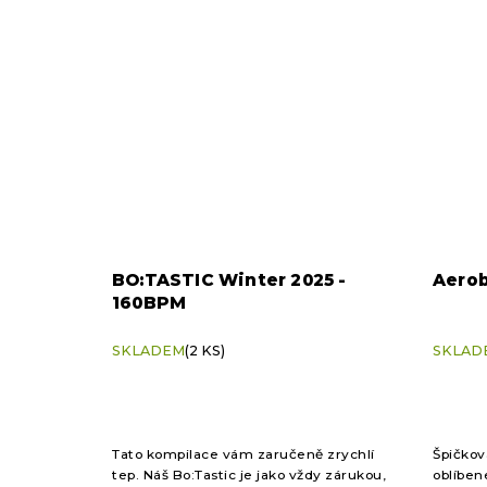
BO:TASTIC Winter 2025 -
Aerob
160BPM
SKLADEM
(2 KS)
SKLAD
Tato kompilace vám zaručeně zrychlí
Špičkov
tep. Náš Bo:Tastic je jako vždy zárukou,
oblíben