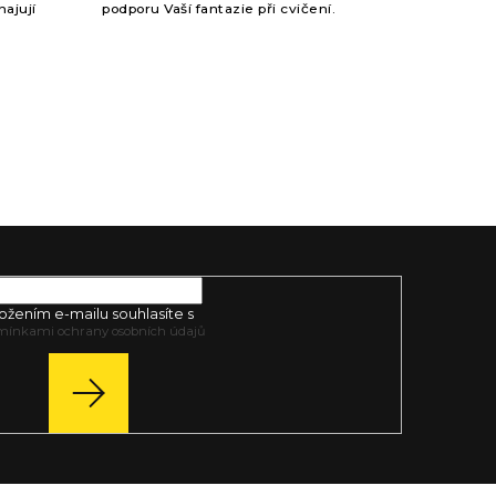
hajují
podporu Vaší fantazie při cvičení.
ásleduje
..
ožením e-mailu souhlasíte s
mínkami ochrany osobních údajů
PŘIHLÁSIT
SE