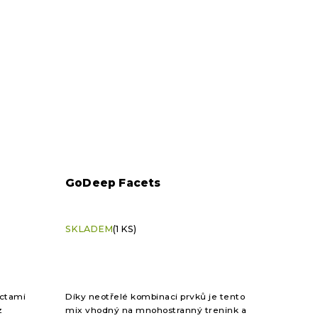
GoDeep Facets
SKLADEM
(1 KS)
octami
Díky neotřelé kombinaci prvků je tento
z
mix vhodný na mnohostranný trenink a