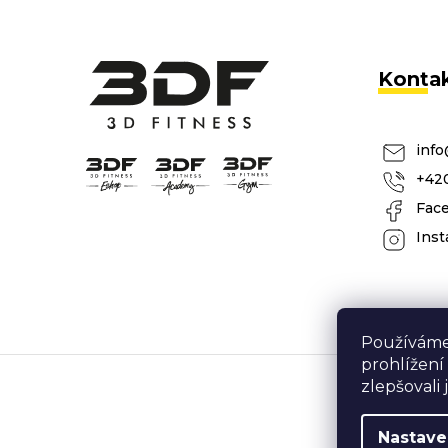
Konta
info
+420
Fac
Inst
Používáme
prohlížení
zlepšovali
Nastave