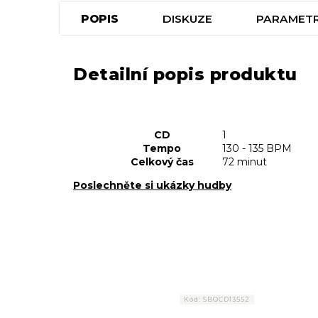
POPIS
DISKUZE
PARAMET
Detailní popis produktu
CD
1
Tempo
130 - 135 BPM
Celkový čas
72 minut
Poslechněte si ukázky hudby
Kód:
SBOCD13552