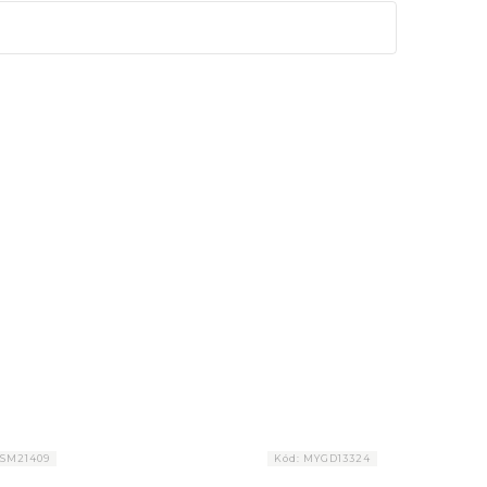
SM21409
Kód:
MYGD13324