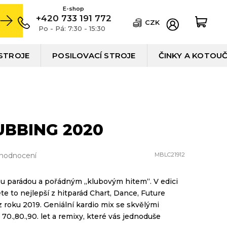
+420 733 191 772
CZK
Po - Pá: 7:30 - 15:30
STROJE
POSILOVACÍ STROJE
ČINKY A KOTOU
UBBING 2020
 hodnocení
MBLC21912
u parádou a pořádným „klubovým hitem“. V edici
e to nejlepší z hitparád Chart, Dance, Future
z roku 2019. Geniální kardio mix se skvělými
70.,80.,90. let a remixy, které vás jednoduše