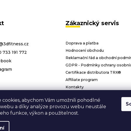
kt
Zákaznický servis
Doprava a platba
@
3dfitness.cz
Hodnocení obchodu
 733 191 772
Reklamační řád a obchodní podmí
ebook
GDPR - Podmínky ochrany osobníc
agram
Certifikace distributora TRX®
Affiliate program
Kontakty
 cookies, abychom Vám umožnili pohodlné
S
 webu a díky analýze provozu webu neustále
 jeho funkce, výkon a použitelnost.
Copyright 2026
3D FITNESS
. Všechna práva vyhrazena.
Grafický návrh vytvořil a nakódoval
Shoptak.cz
ní