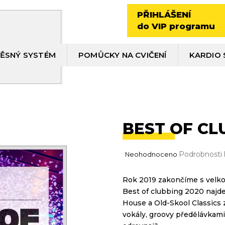
PŘIHLÁŠENÍ
do VIP programu
ĚSNÝ SYSTÉM
POMŮCKY NA CVIČENÍ
KARDIO 
BEST OF CL
Průměrné
Podrobnosti
Neohodnoceno
hodnocení
produktu
Rok 2019 zakončíme s velko
je
Best of clubbing 2020 najdet
0,0
z
House a Old-Skool Classics 
5
vokály, groovy předělávkami 
hvězdiček.