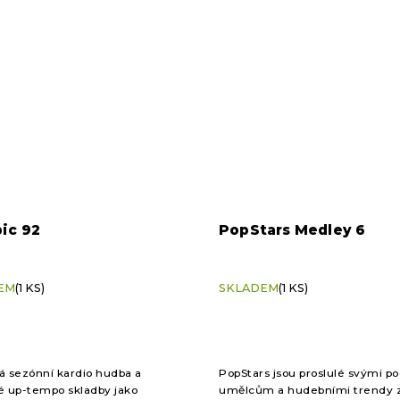
ic 92
PopStars Medley 6
EM
(1 KS)
SKLADEM
(1 KS)
á sezónní kardio hudba a
PopStars jsou proslulé svými p
é up-tempo skladby jako
umělcům a hudebními trendy 