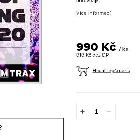
odrovnají!
Více informací
990 Kč
/ ks
818 Kč bez DPH
Hlídat lepší cenu
Měrná
cena:
+
−
?