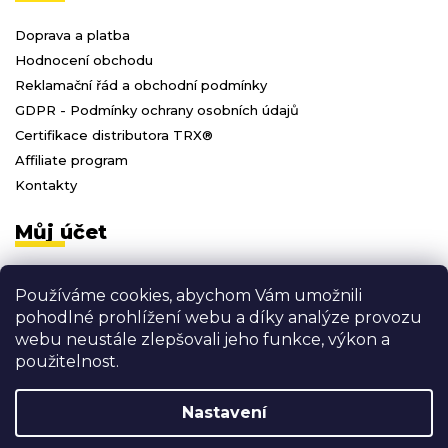
Doprava a platba
Hodnocení obchodu
Reklamační řád a obchodní podmínky
GDPR - Podmínky ochrany osobních údajů
Certifikace distributora TRX®
Affiliate program
Kontakty
Můj účet
Přihlásit se
Používáme cookies, abychom Vám umožnili
Registrace
pohodlné prohlížení webu a díky analýze provozu
Moje objednávky
webu neustále zlepšovali jeho funkce, výkon a
Odhlásit se
použitelnost.
Nastavení
Vytvořil Shoptet