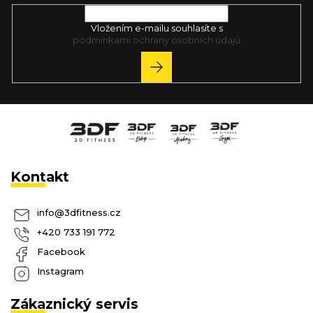
Vložením e-mailu souhlasíte s
podmínkami ochrany osobních údajů
PŘIHLÁSIT
SE
Kontakt
info
@
3dfitness.cz
+420 733 191 772
Facebook
Instagram
Zákaznický servis