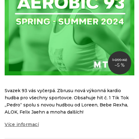
1 099 Kč
–5 %
Svazek 93 vás vyčerpá. Zbrusu nová výkonná kardio
hudba pro všechny sportovce. Obsahuje hit č. 1 Tik Tok
„Pedro“ spolu s novou hudbou od Loreen, Bebe Rexha,
ALOK, Felix Jaehn a mnoha dalších!
Více informací