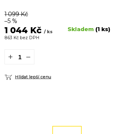
1 099 Kč
–5 %
1 044 Kč
Skladem
(1 ks)
/ ks
863 Kč bez DPH
Měrná
cena:
+
−
Hlídat lepší cenu
DOPRAVA ZDARMA
podmínky zde
ČÍST VÍCE