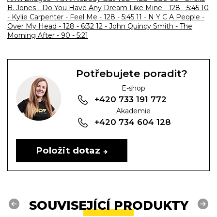
B. Jones - Do You Have Any Dream Like Mine - 128 - 5:45
10
- Kylie Carpenter - Feel Me - 128 - 5:45
11 - N Y C A People -
Over My Head - 128 - 6:32
12 - John Quincy Smith - The
Morning After - 90 - 5:21
Potřebujete poradit?
E-shop
+420 733 191 772
Akademie
+420 734 604 128
Položit dotaz
SOUVISEJÍCÍ PRODUKTY
Previous
Next