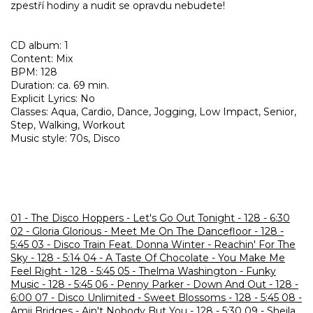
zpestří hodiny a nudit se opravdu nebudete!
CD album: 1
Content: Mix
BPM: 128
Duration: ca. 69 min.
Explicit Lyrics: No
Classes: Aqua, Cardio, Dance, Jogging, Low Impact, Senior,
Step, Walking, Workout
Music style: 70s, Disco
01 - The Disco Hoppers - Let's Go Out Tonight - 128 - 6:30
02 - Gloria Glorious - Meet Me On The Dancefloor - 128 -
5:45
03 - Disco Train Feat. Donna Winter - Reachin' For The
Sky - 128 - 5:14
04 - A Taste Of Chocolate - You Make Me
Feel Right - 128 - 5:45
05 - Thelma Washington - Funky
Music - 128 - 5:45
06 - Penny Parker - Down And Out - 128 -
6:00
07 - Disco Unlimited - Sweet Blossoms - 128 - 5:45
08 -
Amii Bridges - Ain't Nobody But You - 128 - 5:30
09 - Sheila