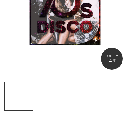
990 Kč
–4 %