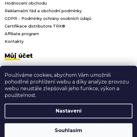
Hodnocení obchodu
Reklamační řád a obchodní podmínky
GDPR - Podmínky ochrany osobních údajů
Certifikace distributora TRX®
Affiliate program
Kontakty
Můj účet
Přihlásit se
Používáme cookies, abychom Vám umožnili
Registrace
pohodlné prohlížení webu a díky analýze provozu
Moje objednávky
webu neustále zlepšovali jeho funkce, výkon a
Odhlásit se
použitelnost.
Nastavení
Vytvořil Shoptet
Copyright 2026
3D FITNESS
. Všechna práva vyhrazena.
Souhlasím
Shoptak.cz
Grafický návrh vytvořil a nakódoval