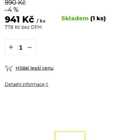
990 Kč
–4 %
941 Kč
Skladem
(1 ks)
/ ks
778 Kč bez DPH
Měrná
cena:
+
−
Hlídat lepší cenu
Detailní informace
DOPRAVA ZDARMA
podmínky zde
ČÍST VÍCE